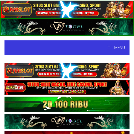
Skip
to
content
MENU