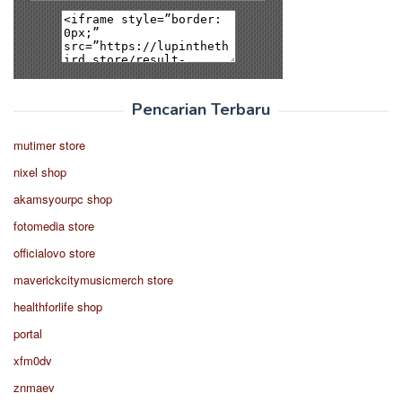
Pencarian Terbaru
mutimer store
nixel shop
akamsyourpc shop
fotomedia store
officialovo store
maverickcitymusicmerch store
healthforlife shop
portal
xfm0dv
znmaev