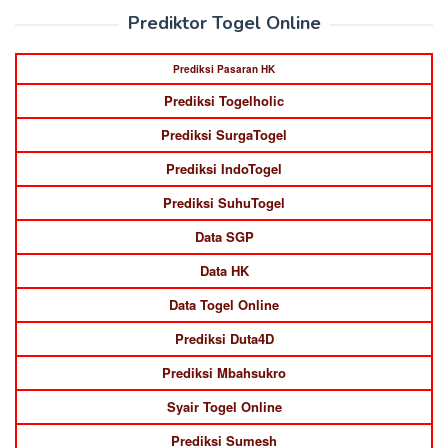
Prediktor Togel Online
Prediksi Pasaran HK
Prediksi Togelholic
Prediksi SurgaTogel
Prediksi IndoTogel
Prediksi SuhuTogel
Data SGP
Data HK
Data Togel Online
Prediksi Duta4D
Prediksi Mbahsukro
Syair Togel Online
Prediksi Sumesh