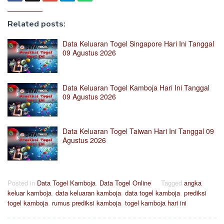
Related posts:
Data Keluaran Togel Singapore Hari Ini Tanggal
09 Agustus 2026
Data Keluaran Togel Kamboja Hari Ini Tanggal
09 Agustus 2026
Data Keluaran Togel Taiwan Hari Ini Tanggal 09
Agustus 2026
Posted in
Data Togel Kamboja
,
Data Togel Online
Tagged
angka
keluar kamboja
,
data keluaran kamboja
,
data togel kamboja
,
prediksi
togel kamboja
,
rumus prediksi kamboja
,
togel kamboja hari ini