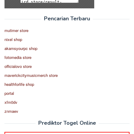
Pencarian Terbaru
mutimer store
nixel shop
akamsyourpc shop
fotomedia store
officialovo store
maverickcitymusicmerch store
healthforlife shop
portal
xfm0dv
znmaev
Prediktor Togel Online