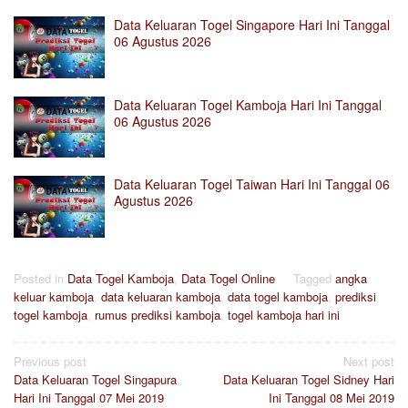
Data Keluaran Togel Singapore Hari Ini Tanggal
06 Agustus 2026
Data Keluaran Togel Kamboja Hari Ini Tanggal
06 Agustus 2026
Data Keluaran Togel Taiwan Hari Ini Tanggal 06
Agustus 2026
Posted in
Data Togel Kamboja
,
Data Togel Online
Tagged
angka
keluar kamboja
,
data keluaran kamboja
,
data togel kamboja
,
prediksi
togel kamboja
,
rumus prediksi kamboja
,
togel kamboja hari ini
Post
Previous post
Next post
Data Keluaran Togel Singapura
Data Keluaran Togel Sidney Hari
navigation
Hari Ini Tanggal 07 Mei 2019
Ini Tanggal 08 Mei 2019