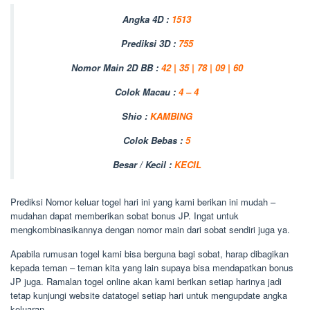
Angka 4D :
1513
Prediksi 3D :
755
Nomor Main 2D BB :
42 | 35 | 78 | 09 | 60
Colok Macau :
4 – 4
Shio :
KAMBING
Colok Bebas :
5
Besar / Kecil :
KECIL
Prediksi Nomor keluar togel hari ini yang kami berikan ini mudah –
mudahan dapat memberikan sobat bonus JP. Ingat untuk
mengkombinasikannya dengan nomor main dari sobat sendiri juga ya.
Apabila rumusan togel kami bisa berguna bagi sobat, harap dibagikan
kepada teman – teman kita yang lain supaya bisa mendapatkan bonus
JP juga. Ramalan togel online akan kami berikan setiap harinya jadi
tetap kunjungi website datatogel setiap hari untuk mengupdate angka
keluaran.