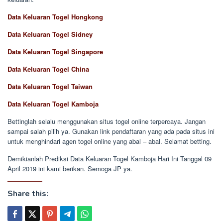
Data Keluaran Togel Hongkong
Data Keluaran Togel Sidney
Data Keluaran Togel Singapore
Data Keluaran Togel China
Data Keluaran Togel Taiwan
Data Keluaran Togel Kamboja
Bettinglah selalu menggunakan situs togel online terpercaya. Jangan
sampai salah pilih ya. Gunakan link pendaftaran yang ada pada situs ini
untuk menghindari agen togel online yang abal – abal. Selamat betting.
Demikianlah Prediksi Data Keluaran Togel Kamboja Hari Ini Tanggal 09
April 2019 ini kami berikan. Semoga JP ya.
Share this: