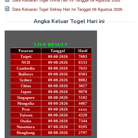
Data Keluaran Togel Sidney Hari Ini Tanggal 09 Agustus 2026
Angka Keluar Togel Hari ini