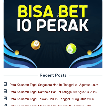
Recent Posts
Data Keluaran Togel Singapore Hari Ini Tanggal 09 Agustus 2026
Data Keluaran Togel Kamboja Hari Ini Tanggal 09 Agustus 2026
Data Keluaran Togel Taiwan Hari Ini Tanggal 09 Agustus 2026
Data Keluaran Togel China Hari Ini Tanggal 09 Agustus 2026