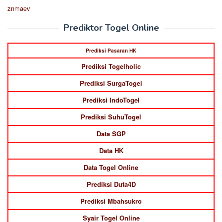
znmaev
Prediktor Togel Online
Prediksi Pasaran HK
Prediksi Togelholic
Prediksi SurgaTogel
Prediksi IndoTogel
Prediksi SuhuTogel
Data SGP
Data HK
Data Togel Online
Prediksi Duta4D
Prediksi Mbahsukro
Syair Togel Online