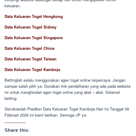
keluaran.
Data Keluaran Togel Hongkong
Data Keluaran Togel Sidney
Data Keluaran Togel Singapore
Data Keluaran Togel China
Data Keluaran Togel Taiwan
Data Keluaran Togel Kamboja
Bettinglah selalu menggunakan agen togel online terpercaya. Jangan
sampai salah pilih ya. Gunakan link pendaftaran yang ada pada website
ini untuk menghindari agen togel online yang abal – abal. Selamat
betting.
Demikianlah Prediksi Data Keluaran Togel Kamboja Hari Ini Tanggal 09
Februari 2026 ini kami berikan. Semoga JP ya.
Share this: