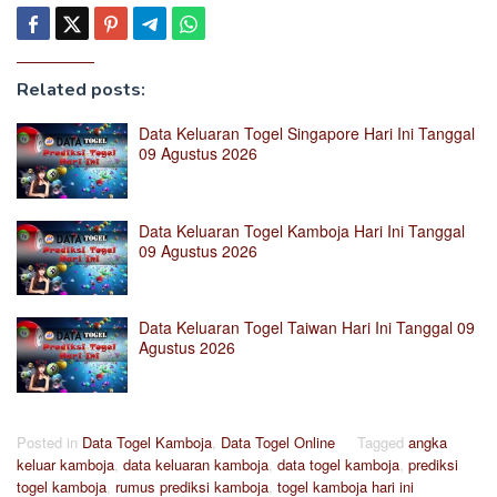
Related posts:
Data Keluaran Togel Singapore Hari Ini Tanggal
09 Agustus 2026
Data Keluaran Togel Kamboja Hari Ini Tanggal
09 Agustus 2026
Data Keluaran Togel Taiwan Hari Ini Tanggal 09
Agustus 2026
Posted in
Data Togel Kamboja
,
Data Togel Online
Tagged
angka
keluar kamboja
,
data keluaran kamboja
,
data togel kamboja
,
prediksi
togel kamboja
,
rumus prediksi kamboja
,
togel kamboja hari ini