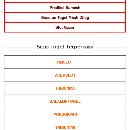
Prediksi Sumesh
Bocoran Togel Mbah Ditog
Slot Gacor
Situs Togel Terpercaya
RMSLOT
ACEKSLOT
TRIBUN855
SALAMJPTOGEL
PONDOKWIN
TRIBUN118