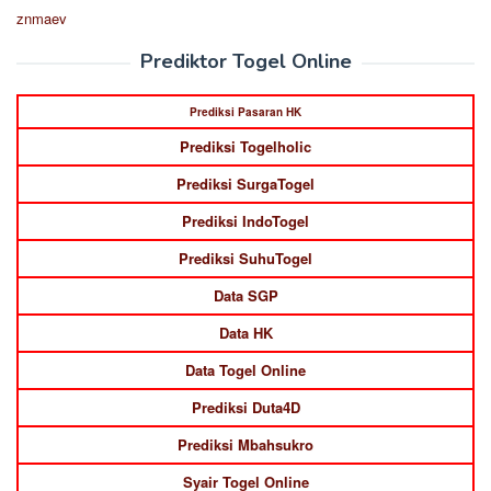
znmaev
Prediktor Togel Online
Prediksi Pasaran HK
Prediksi Togelholic
Prediksi SurgaTogel
Prediksi IndoTogel
Prediksi SuhuTogel
Data SGP
Data HK
Data Togel Online
Prediksi Duta4D
Prediksi Mbahsukro
Syair Togel Online