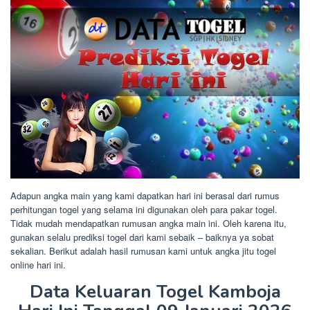
Adapun angka main yang kami dapatkan hari ini berasal dari rumus
perhitungan togel yang selama ini digunakan oleh para pakar togel.
Tidak mudah mendapatkan rumusan angka main ini. Oleh karena itu,
gunakan selalu prediksi togel dari kami sebaik – baiknya ya sobat
sekalian. Berikut adalah hasil rumusan kami untuk angka jitu togel
online hari ini.
Data Keluaran Togel Kamboja