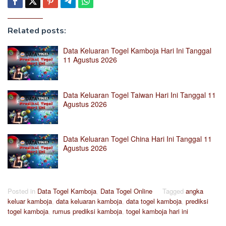
Related posts:
Data Keluaran Togel Kamboja Hari Ini Tanggal
11 Agustus 2026
Data Keluaran Togel Taiwan Hari Ini Tanggal 11
Agustus 2026
Data Keluaran Togel China Hari Ini Tanggal 11
Agustus 2026
Posted in
Data Togel Kamboja
,
Data Togel Online
Tagged
angka
keluar kamboja
,
data keluaran kamboja
,
data togel kamboja
,
prediksi
togel kamboja
,
rumus prediksi kamboja
,
togel kamboja hari ini