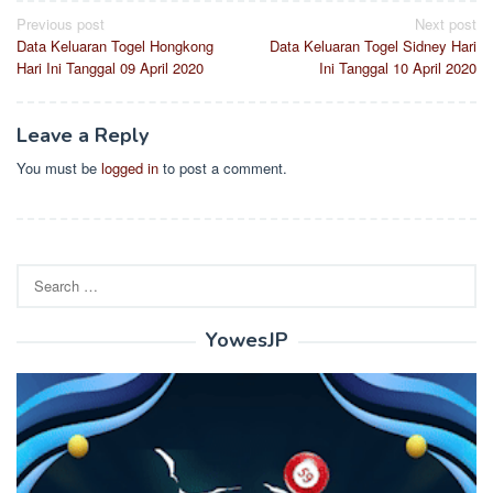
Post
Previous post
Next post
Data Keluaran Togel Hongkong
Data Keluaran Togel Sidney Hari
navigation
Hari Ini Tanggal 09 April 2020
Ini Tanggal 10 April 2020
Leave a Reply
You must be
logged in
to post a comment.
Search
for:
YowesJP