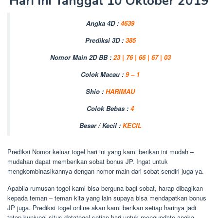
Hari Ini Tanggal 10 Oktober 2019
Angka 4D :
4639
Prediksi 3D :
385
Nomor Main 2D BB :
23 | 76 | 66 | 67 | 03
Colok Macau :
9 – 1
Shio :
HARIMAU
Colok Bebas :
4
Besar / Kecil :
KECIL
Prediksi Nomor keluar togel hari ini yang kami berikan ini mudah –
mudahan dapat memberikan sobat bonus JP. Ingat untuk
mengkombinasikannya dengan nomor main dari sobat sendiri juga ya.
Apabila rumusan togel kami bisa berguna bagi sobat, harap dibagikan
kepada teman – teman kita yang lain supaya bisa mendapatkan bonus
JP juga. Prediksi togel online akan kami berikan setiap harinya jadi
tetap kunjungi situs datatogel setiap hari untuk mengupdate angka