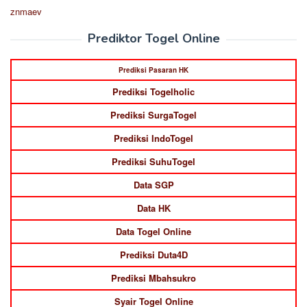
znmaev
Prediktor Togel Online
Prediksi Pasaran HK
Prediksi Togelholic
Prediksi SurgaTogel
Prediksi IndoTogel
Prediksi SuhuTogel
Data SGP
Data HK
Data Togel Online
Prediksi Duta4D
Prediksi Mbahsukro
Syair Togel Online