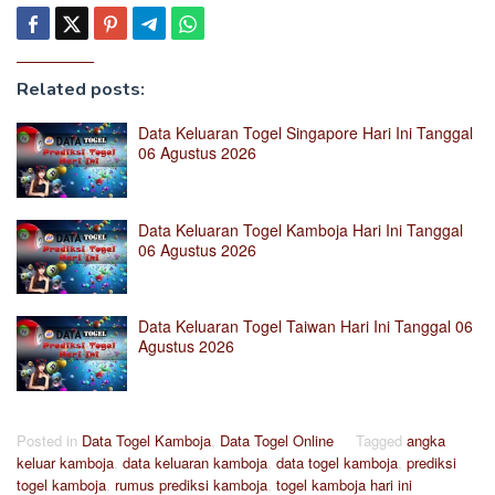
Related posts:
Data Keluaran Togel Singapore Hari Ini Tanggal
06 Agustus 2026
Data Keluaran Togel Kamboja Hari Ini Tanggal
06 Agustus 2026
Data Keluaran Togel Taiwan Hari Ini Tanggal 06
Agustus 2026
Posted in
Data Togel Kamboja
,
Data Togel Online
Tagged
angka
keluar kamboja
,
data keluaran kamboja
,
data togel kamboja
,
prediksi
togel kamboja
,
rumus prediksi kamboja
,
togel kamboja hari ini