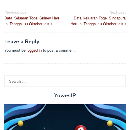
Post
Previous post
Next post
Data Keluaran Togel Sidney Hari
Data Keluaran Togel Singapura
navigation
Ini Tanggal 09 Oktober 2019
Hari Ini Tanggal 10 Oktober 2019
Leave a Reply
You must be
logged in
to post a comment.
Search
for:
YowesJP