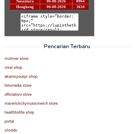
Pencarian Terbaru
mutimer store
nixel shop
akamsyourpc shop
fotomedia store
officialovo store
maverickcitymusicmerch store
healthforlife shop
portal
xfm0dv