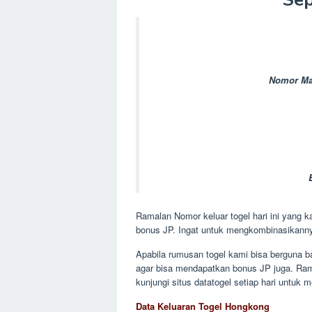
Nomor Ma
Ramalan Nomor keluar togel hari ini yang 
bonus JP. Ingat untuk mengkombinasikannya
Apabila rumusan togel kami bisa berguna ba
agar bisa mendapatkan bonus JP juga. Ramal
kunjungi situs datatogel setiap hari untuk
Data Keluaran Togel Hongkong