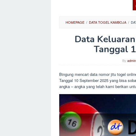
HOMEPAGE
/
DATA TOGEL KAMBOJA
/
DA
Data Keluaran
Tanggal 
By
admi
Bingung mencari data nomor jitu togel onl
Tanggal 10 September 2025 yang bisa soba
angka – angka yang telah kami berikan u