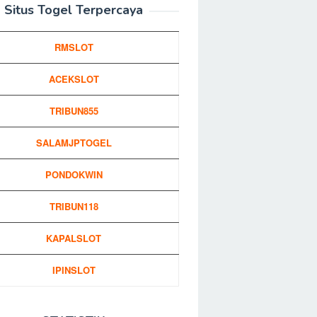
Situs Togel Terpercaya
RMSLOT
ACEKSLOT
TRIBUN855
SALAMJPTOGEL
PONDOKWIN
TRIBUN118
KAPALSLOT
IPINSLOT