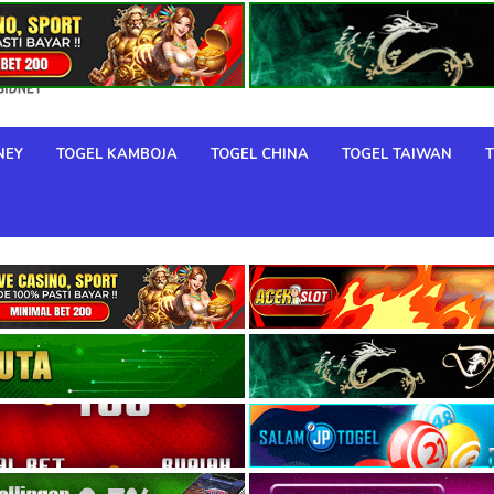
NEY
TOGEL KAMBOJA
TOGEL CHINA
TOGEL TAIWAN
T