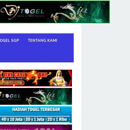
OGEL SGP
TENTANG KAMI