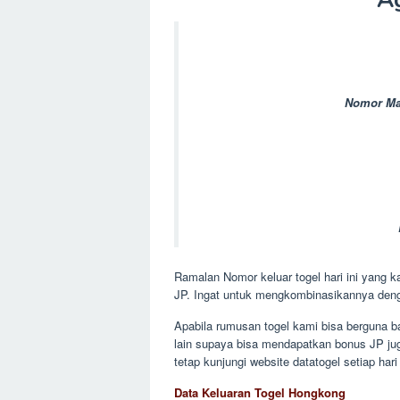
Nomor Ma
Ramalan Nomor keluar togel hari ini yang 
JP. Ingat untuk mengkombinasikannya denga
Apabila rumusan togel kami bisa berguna b
lain supaya bisa mendapatkan bonus JP juga.
tetap kunjungi website datatogel setiap ha
Data Keluaran Togel Hongkong