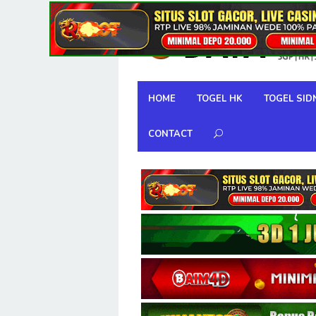
Skip
to
content
HOME
TOGEL HK
TOGEL SID
CONTACT