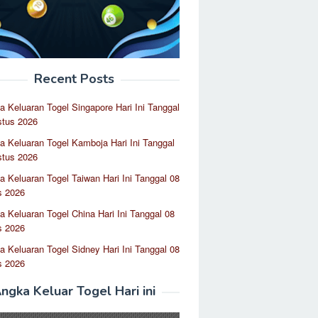
Recent Posts
a Keluaran Togel Singapore Hari Ini Tanggal
stus 2026
a Keluaran Togel Kamboja Hari Ini Tanggal
stus 2026
a Keluaran Togel Taiwan Hari Ini Tanggal 08
s 2026
a Keluaran Togel China Hari Ini Tanggal 08
s 2026
a Keluaran Togel Sidney Hari Ini Tanggal 08
s 2026
ngka Keluar Togel Hari ini