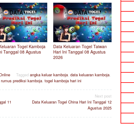
Keluaran Togel Kamboja
Data Keluaran Togel Taiwan
Ini Tanggal 08 Agustus
Hari Ini Tanggal 08 Agustus
2026
Online
Tagged
angka keluar kamboja
,
data keluaran kamboja
,
,
rumus prediksi kamboja
,
togel kamboja hari ini
Next post
ggal 11
Data Keluaran Togel China Hari Ini Tanggal 12
Agustus 2025