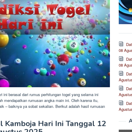
Dat
08 Agu
Dat
08 Agu
Dat
Agustu
Dat
ini berasal dari rumus perhitungan togel yang selama ini
Agustu
ah mendapatkan rumusan angka main ini. Oleh karena itu,
Dat
aik – baiknya ya sobat sekalian. Berikut adalah hasil rumusan
Agustu
A
l Kamboja Hari Ini Tanggal 12
gustus 2025