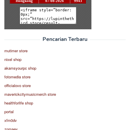
Pencarian Terbaru
mutimer store
nixel shop
akamsyourpc shop
fotomedia store
officialovo store
maverickcitymusicmerch store
healthforlife shop
portal
xfm0dv
znmaev