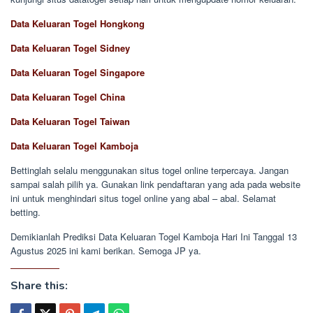
Data Keluaran Togel Hongkong
Data Keluaran Togel Sidney
Data Keluaran Togel Singapore
Data Keluaran Togel China
Data Keluaran Togel Taiwan
Data Keluaran Togel Kamboja
Bettinglah selalu menggunakan situs togel online terpercaya. Jangan
sampai salah pilih ya. Gunakan link pendaftaran yang ada pada website
ini untuk menghindari situs togel online yang abal – abal. Selamat
betting.
Demikianlah Prediksi Data Keluaran Togel Kamboja Hari Ini Tanggal 13
Agustus 2025 ini kami berikan. Semoga JP ya.
Share this: