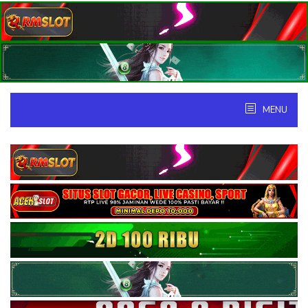
Skip
to
content
MENU