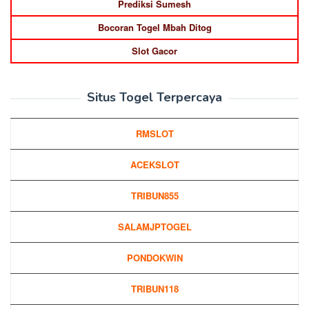
Prediksi Sumesh
Bocoran Togel Mbah Ditog
Slot Gacor
Situs Togel Terpercaya
RMSLOT
ACEKSLOT
TRIBUN855
SALAMJPTOGEL
PONDOKWIN
TRIBUN118