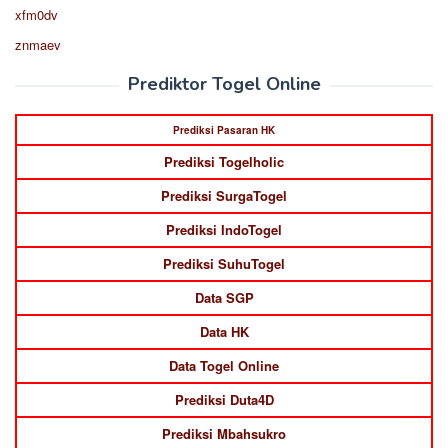
xfm0dv
znmaev
Prediktor Togel Online
Prediksi Pasaran HK
Prediksi Togelholic
Prediksi SurgaTogel
Prediksi IndoTogel
Prediksi SuhuTogel
Data SGP
Data HK
Data Togel Online
Prediksi Duta4D
Prediksi Mbahsukro