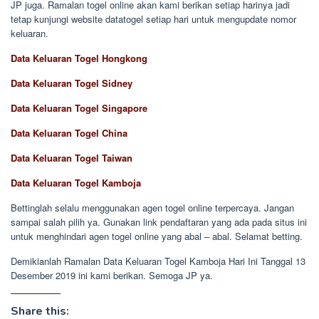
JP juga. Ramalan togel online akan kami berikan setiap harinya jadi
tetap kunjungi website datatogel setiap hari untuk mengupdate nomor
keluaran.
Data Keluaran Togel Hongkong
Data Keluaran Togel Sidney
Data Keluaran Togel Singapore
Data Keluaran Togel China
Data Keluaran Togel Taiwan
Data Keluaran Togel Kamboja
Bettinglah selalu menggunakan agen togel online terpercaya. Jangan
sampai salah pilih ya. Gunakan link pendaftaran yang ada pada situs ini
untuk menghindari agen togel online yang abal – abal. Selamat betting.
Demikianlah Ramalan Data Keluaran Togel Kamboja Hari Ini Tanggal 13
Desember 2019 ini kami berikan. Semoga JP ya.
Share this: