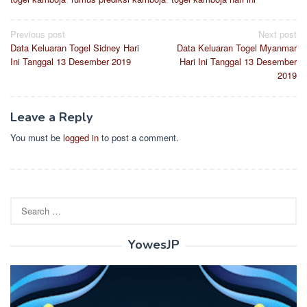
Post
Previous post
Next post
Data Keluaran Togel Sidney Hari
Data Keluaran Togel Myanmar
navigation
Ini Tanggal 13 Desember 2019
Hari Ini Tanggal 13 Desember
2019
Leave a Reply
You must be
logged in
to post a comment.
Search
for:
YowesJP