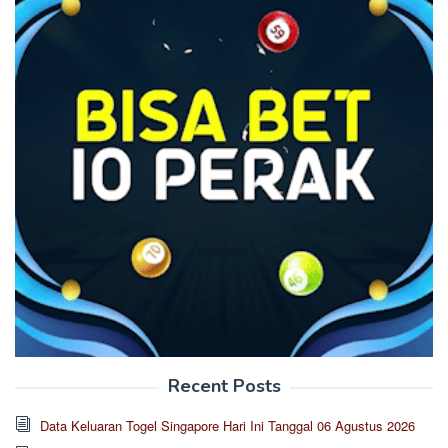
Recent Posts
Data Keluaran Togel Singapore Hari Ini Tanggal 06 Agustus 2026