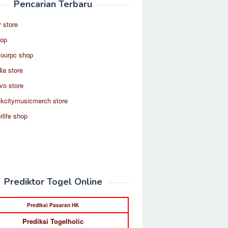
Pencarian Terbaru
 store
hop
ourpc shop
ia store
ovo store
kcitymusicmerch store
rlife shop
v
Prediktor Togel Online
Prediksi Pasaran HK
Prediksi Togelholic