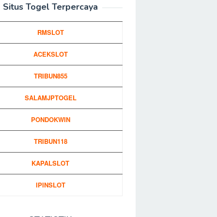
Situs Togel Terpercaya
RMSLOT
ACEKSLOT
TRIBUN855
SALAMJPTOGEL
PONDOKWIN
TRIBUN118
KAPALSLOT
IPINSLOT