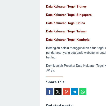
Data Keluaran Togel Sidney
Data Keluaran Togel Singapore
Data Keluaran Togel China
Data Keluaran Togel Taiwan
Data Keluaran Togel Kamboja
Bettinglah selalu menggunakan situs togel 
pendaftaran yang ada pada website ini untuk
betting.
Demikianlah Prediksi Data Keluaran Togel K
JP ya.
Share this:
Related posts: