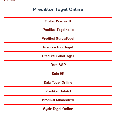
Prediktor Togel Online
Prediksi Pasaran HK
Prediksi Togelholic
Prediksi SurgaTogel
Prediksi IndoTogel
Prediksi SuhuTogel
Data SGP
Data HK
Data Togel Online
Prediksi Duta4D
Prediksi Mbahsukro
Syair Togel Online