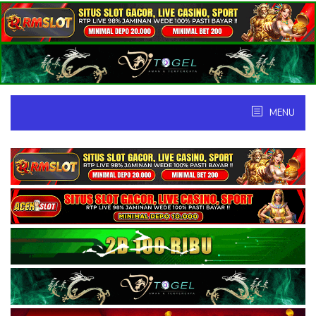
Skip
to
content
MENU