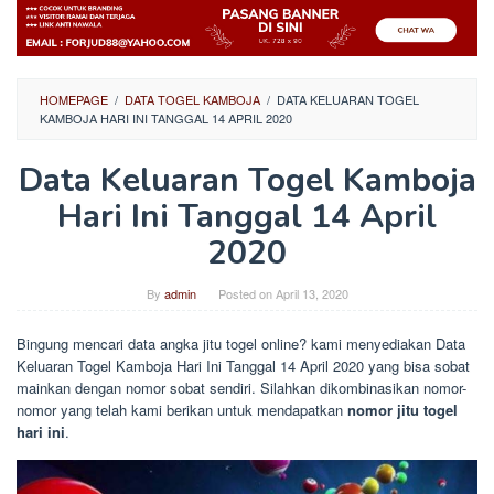
HOMEPAGE
/
DATA TOGEL KAMBOJA
/
DATA KELUARAN TOGEL
KAMBOJA HARI INI TANGGAL 14 APRIL 2020
Data Keluaran Togel Kamboja
Hari Ini Tanggal 14 April
2020
By
admin
Posted on
April 13, 2020
Bingung mencari data angka jitu togel online? kami menyediakan Data
Keluaran Togel Kamboja Hari Ini Tanggal 14 April 2020 yang bisa sobat
mainkan dengan nomor sobat sendiri. Silahkan dikombinasikan nomor-
nomor yang telah kami berikan untuk mendapatkan
nomor jitu togel
hari ini
.