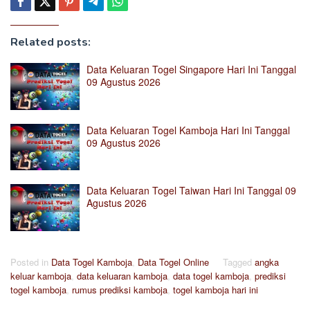
Related posts:
Data Keluaran Togel Singapore Hari Ini Tanggal
09 Agustus 2026
Data Keluaran Togel Kamboja Hari Ini Tanggal
09 Agustus 2026
Data Keluaran Togel Taiwan Hari Ini Tanggal 09
Agustus 2026
Posted in
Data Togel Kamboja
,
Data Togel Online
Tagged
angka
keluar kamboja
,
data keluaran kamboja
,
data togel kamboja
,
prediksi
togel kamboja
,
rumus prediksi kamboja
,
togel kamboja hari ini