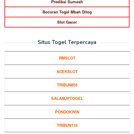
Prediksi Sumesh
Bocoran Togel Mbah Ditog
Slot Gacor
Situs Togel Terpercaya
RMSLOT
ACEKSLOT
TRIBUN855
SALAMJPTOGEL
PONDOKWIN
TRIBUN118