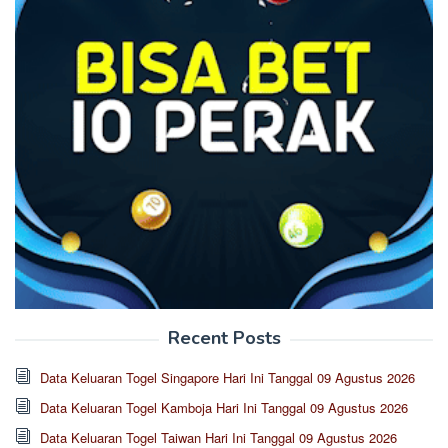
Recent Posts
Data Keluaran Togel Singapore Hari Ini Tanggal 09 Agustus 2026
Data Keluaran Togel Kamboja Hari Ini Tanggal 09 Agustus 2026
Data Keluaran Togel Taiwan Hari Ini Tanggal 09 Agustus 2026