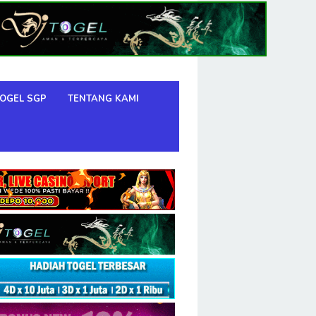
OGEL SGP
TENTANG KAMI