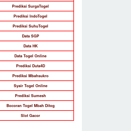
Prediksi SurgaTogel
Prediksi IndoTogel
Prediksi SuhuTogel
Data SGP
Data HK
Data Togel Online
Prediksi Duta4D
Prediksi Mbahsukro
Syair Togel Online
Prediksi Sumesh
Bocoran Togel Mbah Ditog
Slot Gacor