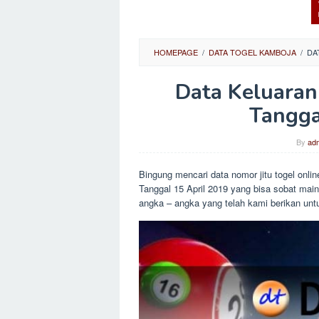
HOMEPAGE
/
DATA TOGEL KAMBOJA
/
DA
Data Keluaran
Tangga
By
ad
Bingung mencari data nomor jitu togel onl
Tanggal 15 April 2019 yang bisa sobat mai
angka – angka yang telah kami berikan u