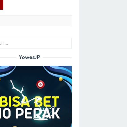
YowesJP