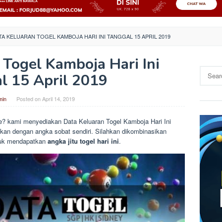
TA KELUARAN TOGEL KAMBOJA HARI INI TANGGAL 15 APRIL 2019
 Togel Kamboja Hari Ini
Search
l 15 April 2019
for:
min
Posted on
April 14, 2019
ine? kami menyediakan Data Keluaran Togel Kamboja Hari Ini
nkan dengan angka sobat sendiri. Silahkan dikombinasikan
ntuk mendapatkan
angka jitu togel hari ini
.