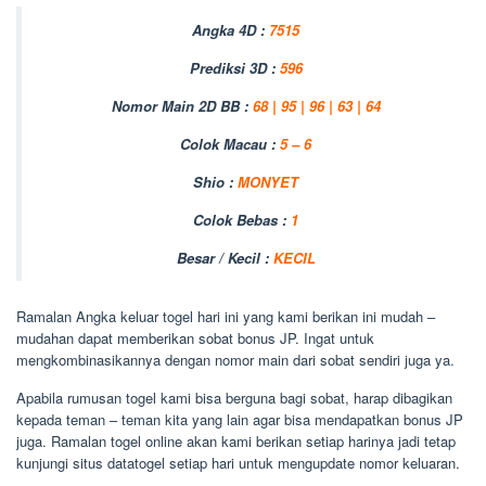
Angka 4D :
7515
Prediksi 3D :
596
Nomor Main 2D BB :
68 | 95 | 96 | 63 | 64
Colok Macau :
5 – 6
Shio :
MONYET
Colok Bebas :
1
Besar / Kecil :
KECIL
Ramalan Angka keluar togel hari ini yang kami berikan ini mudah –
mudahan dapat memberikan sobat bonus JP. Ingat untuk
mengkombinasikannya dengan nomor main dari sobat sendiri juga ya.
Apabila rumusan togel kami bisa berguna bagi sobat, harap dibagikan
kepada teman – teman kita yang lain agar bisa mendapatkan bonus JP
juga. Ramalan togel online akan kami berikan setiap harinya jadi tetap
kunjungi situs datatogel setiap hari untuk mengupdate nomor keluaran.