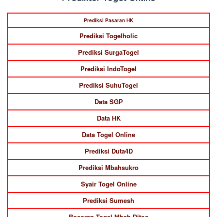
Prediksi Pasaran HK
Prediksi Togelholic
Prediksi SurgaTogel
Prediksi IndoTogel
Prediksi SuhuTogel
Data SGP
Data HK
Data Togel Online
Prediksi Duta4D
Prediksi Mbahsukro
Syair Togel Online
Prediksi Sumesh
Bocoran Togel Mbah Ditog