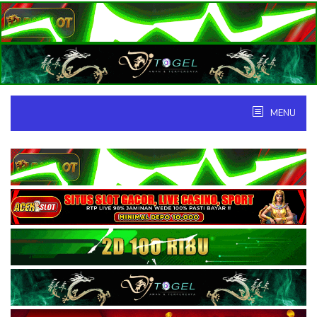
Skip
to
content
MENU