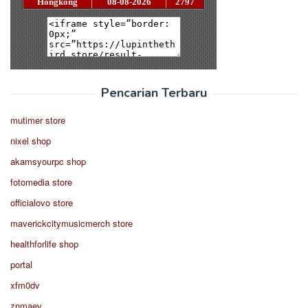
Pencarian Terbaru
mutimer store
nixel shop
akamsyourpc shop
fotomedia store
officialovo store
maverickcitymusicmerch store
healthforlife shop
portal
xfm0dv
znmaev