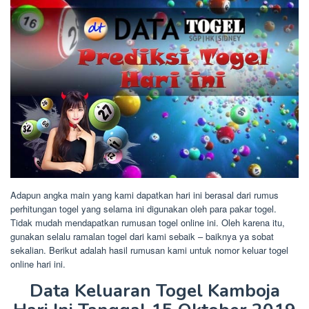
Adapun angka main yang kami dapatkan hari ini berasal dari rumus
perhitungan togel yang selama ini digunakan oleh para pakar togel.
Tidak mudah mendapatkan rumusan togel online ini. Oleh karena itu,
gunakan selalu ramalan togel dari kami sebaik – baiknya ya sobat
sekalian. Berikut adalah hasil rumusan kami untuk nomor keluar togel
online hari ini.
Data Keluaran Togel Kamboja