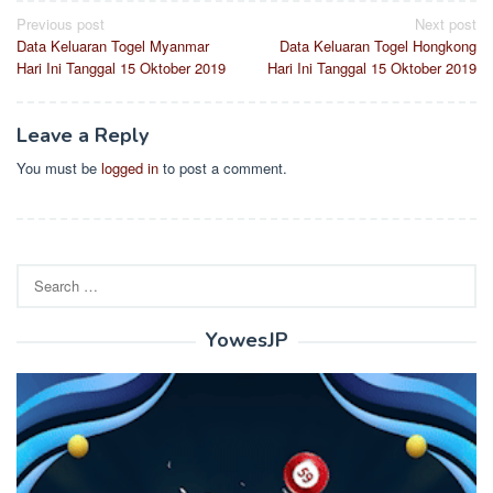
Post
Previous post
Next post
Data Keluaran Togel Myanmar
Data Keluaran Togel Hongkong
navigation
Hari Ini Tanggal 15 Oktober 2019
Hari Ini Tanggal 15 Oktober 2019
Leave a Reply
You must be
logged in
to post a comment.
Search
for:
YowesJP