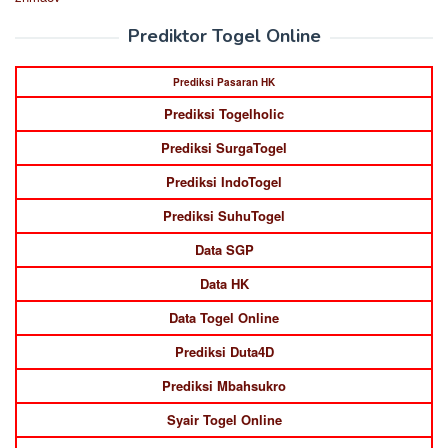
Prediktor Togel Online
Prediksi Pasaran HK
Prediksi Togelholic
Prediksi SurgaTogel
Prediksi IndoTogel
Prediksi SuhuTogel
Data SGP
Data HK
Data Togel Online
Prediksi Duta4D
Prediksi Mbahsukro
Syair Togel Online