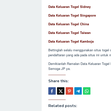
Data Keluaran Togel Sidney
Data Keluaran Togel Singapore
Data Keluaran Togel China
Data Keluaran Togel Taiwan
Data Keluaran Togel Kamboja
Bettinglah selalu menggunakan situs togel 
pendaftaran yang ada pada situs ini untuk m
Demikianlah Ramalan Data Keluaran Togel K
Semoga JP ya.
Share this:
Related posts: