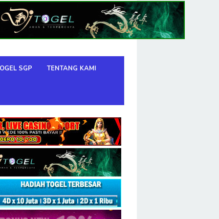
OGEL SGP
TENTANG KAMI