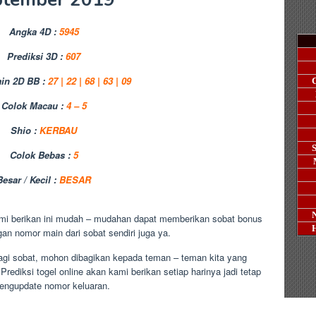
Angka 4D :
5945
Prediksi 3D :
607
in 2D BB :
27 | 22 | 68 | 63 | 09
Colok Macau :
4 – 5
Shio :
KERBAU
Colok Bebas :
5
Besar / Kecil :
BESAR
 kami berikan ini mudah – mudahan dapat memberikan sobat bonus
n nomor main dari sobat sendiri juga ya.
agi sobat, mohon dibagikan kepada teman – teman kita yang
rediksi togel online akan kami berikan setiap harinya jadi tetap
 mengupdate nomor keluaran.