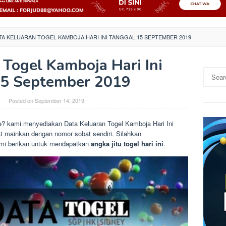
TA KELUARAN TOGEL KAMBOJA HARI INI TANGGAL 15 SEPTEMBER 2019
 Togel Kamboja Hari Ini
Search
15 September 2019
for:
Posted on
September 14, 2019
ne? kami menyediakan Data Keluaran Togel Kamboja Hari Ini
t mainkan dengan nomor sobat sendiri. Silahkan
ami berikan untuk mendapatkan
angka jitu togel hari ini
.