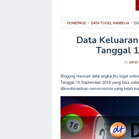
HOMEPAGE
/
DATA TOGEL KAMBOJA
/
DA
Data Keluaran
Tanggal 
By
admin
Bingung mencari data angka jitu togel onli
Tanggal 15 September 2019 yang bisa soba
dikombinasikan nomor-nomor yang telah k