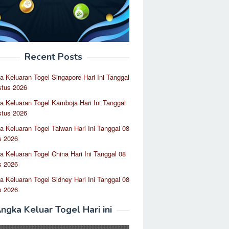
Recent Posts
a Keluaran Togel Singapore Hari Ini Tanggal
stus 2026
a Keluaran Togel Kamboja Hari Ini Tanggal
stus 2026
a Keluaran Togel Taiwan Hari Ini Tanggal 08
s 2026
a Keluaran Togel China Hari Ini Tanggal 08
s 2026
a Keluaran Togel Sidney Hari Ini Tanggal 08
s 2026
ngka Keluar Togel Hari ini