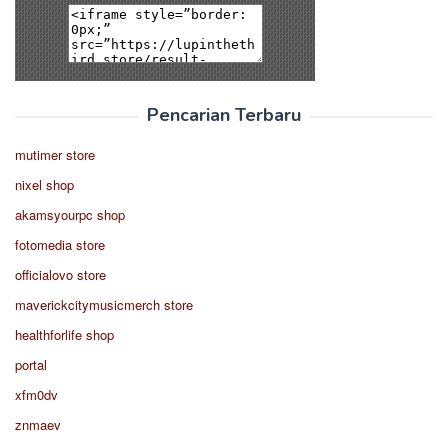
Pencarian Terbaru
mutimer store
nixel shop
akamsyourpc shop
fotomedia store
officialovo store
maverickcitymusicmerch store
healthforlife shop
portal
xfm0dv
znmaev