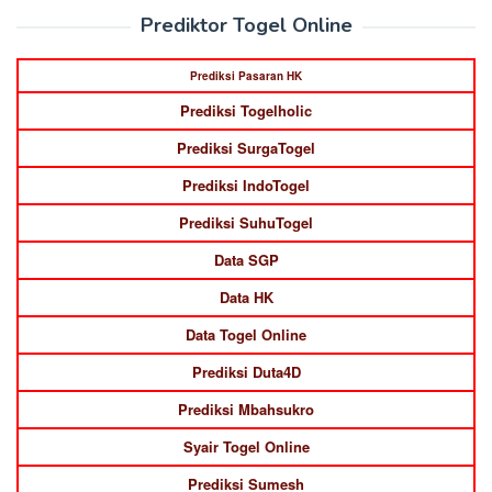
Prediktor Togel Online
Prediksi Pasaran HK
Prediksi Togelholic
Prediksi SurgaTogel
Prediksi IndoTogel
Prediksi SuhuTogel
Data SGP
Data HK
Data Togel Online
Prediksi Duta4D
Prediksi Mbahsukro
Syair Togel Online
Prediksi Sumesh