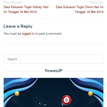
Post
Previous post
Next post
Data Keluaran Togel Sidney Hari
Data Keluaran Togel China Hari Ini
navigation
Ini Tanggal 18 Mei 2019
Tanggal 18 Mei 2019
Leave a Reply
You must be
logged in
to post a comment.
Search
for:
YowesJP