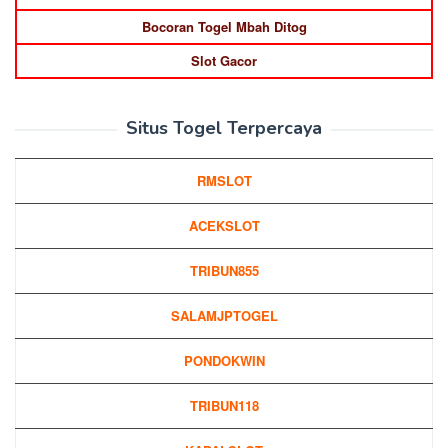
Bocoran Togel Mbah Ditog
Slot Gacor
Situs Togel Terpercaya
RMSLOT
ACEKSLOT
TRIBUN855
SALAMJPTOGEL
PONDOKWIN
TRIBUN118