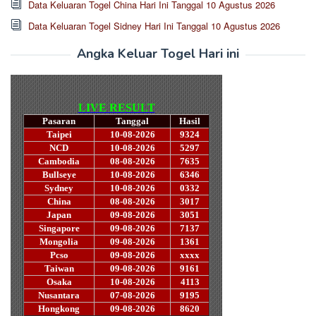
Data Keluaran Togel China Hari Ini Tanggal 10 Agustus 2026
Data Keluaran Togel Sidney Hari Ini Tanggal 10 Agustus 2026
Angka Keluar Togel Hari ini