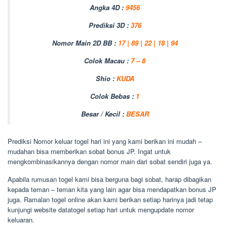
Angka 4D :
9456
Prediksi 3D :
376
Nomor Main 2D BB :
17 | 89 | 22 | 18 | 94
Colok Macau :
7 – 8
Shio :
KUDA
Colok Bebas :
1
Besar / Kecil :
BESAR
Prediksi Nomor keluar togel hari ini yang kami berikan ini mudah –
mudahan bisa memberikan sobat bonus JP. Ingat untuk
mengkombinasikannya dengan nomor main dari sobat sendiri juga ya.
Apabila rumusan togel kami bisa berguna bagi sobat, harap dibagikan
kepada teman – teman kita yang lain agar bisa mendapatkan bonus JP
juga. Ramalan togel online akan kami berikan setiap harinya jadi tetap
kunjungi website datatogel setiap hari untuk mengupdate nomor
keluaran.