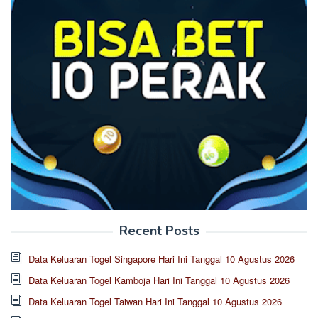
Recent Posts
Data Keluaran Togel Singapore Hari Ini Tanggal 10 Agustus 2026
Data Keluaran Togel Kamboja Hari Ini Tanggal 10 Agustus 2026
Data Keluaran Togel Taiwan Hari Ini Tanggal 10 Agustus 2026