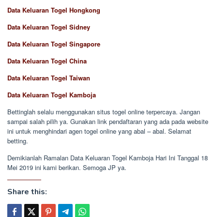
Data Keluaran Togel Hongkong
Data Keluaran Togel Sidney
Data Keluaran Togel Singapore
Data Keluaran Togel China
Data Keluaran Togel Taiwan
Data Keluaran Togel Kamboja
Bettinglah selalu menggunakan situs togel online terpercaya. Jangan
sampai salah pilih ya. Gunakan link pendaftaran yang ada pada website
ini untuk menghindari agen togel online yang abal – abal. Selamat
betting.
Demikianlah Ramalan Data Keluaran Togel Kamboja Hari Ini Tanggal 18
Mei 2019 ini kami berikan. Semoga JP ya.
Share this: