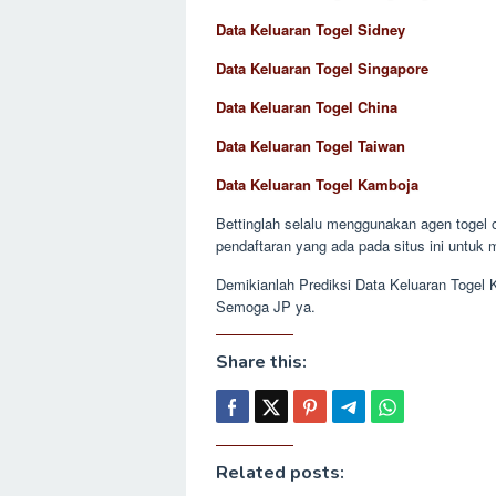
Data Keluaran Togel Sidney
Data Keluaran Togel Singapore
Data Keluaran Togel China
Data Keluaran Togel Taiwan
Data Keluaran Togel Kamboja
Bettinglah selalu menggunakan agen togel o
pendaftaran yang ada pada situs ini untuk m
Demikianlah Prediksi Data Keluaran Togel K
Semoga JP ya.
Share this:
Related posts: