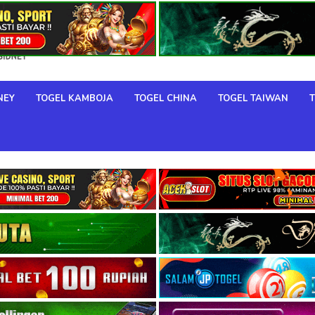
NEY
TOGEL KAMBOJA
TOGEL CHINA
TOGEL TAIWAN
T