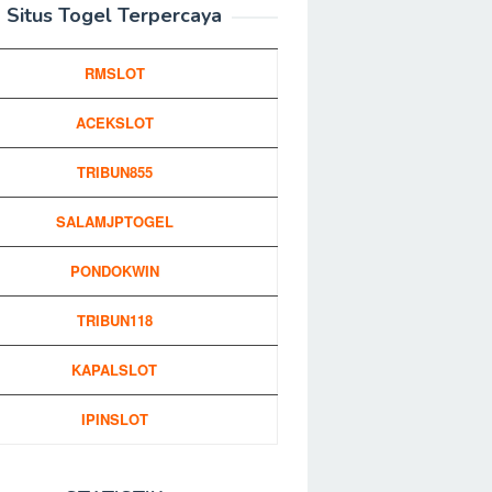
Situs Togel Terpercaya
RMSLOT
ACEKSLOT
TRIBUN855
SALAMJPTOGEL
PONDOKWIN
TRIBUN118
KAPALSLOT
IPINSLOT