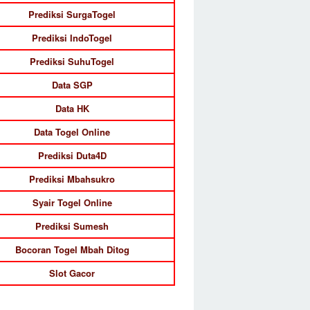
Prediksi SurgaTogel
Prediksi IndoTogel
Prediksi SuhuTogel
Data SGP
Data HK
Data Togel Online
Prediksi Duta4D
Prediksi Mbahsukro
Syair Togel Online
Prediksi Sumesh
Bocoran Togel Mbah Ditog
Slot Gacor