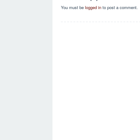
You must be
logged in
to post a comment.