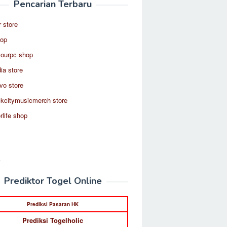
Pencarian Terbaru
 store
hop
ourpc shop
ia store
ovo store
kcitymusicmerch store
rlife shop
v
Prediktor Togel Online
Prediksi Pasaran HK
Prediksi Togelholic