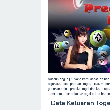
Adapun angka jitu yang kami dapatkan hari i
digunakan oleh para ahli togel. Tidak muda
gunakan selalu prediksi togel dari kami seb
kami untuk nomor keluar togel online hari ini
Data Keluaran Toge