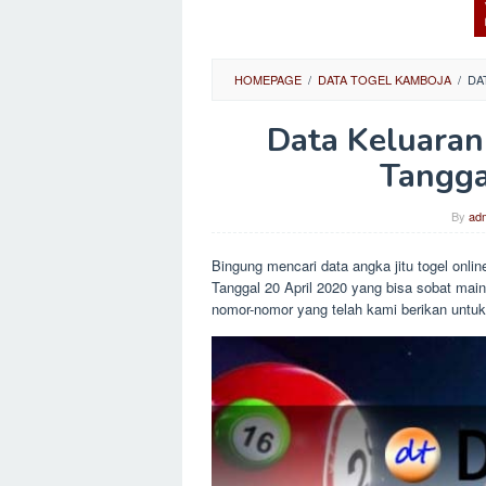
HOMEPAGE
/
DATA TOGEL KAMBOJA
/
DA
Data Keluaran
Tangga
By
ad
Bingung mencari data angka jitu togel onli
Tanggal 20 April 2020 yang bisa sobat mai
nomor-nomor yang telah kami berikan unt