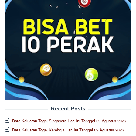
Recent Posts
Data Keluaran Togel Singapore Hari Ini Tanggal 09 Agustus 2026
Data Keluaran Togel Kamboja Hari Ini Tanggal 09 Agustus 2026