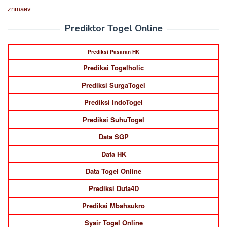
znmaev
Prediktor Togel Online
Prediksi Pasaran HK
Prediksi Togelholic
Prediksi SurgaTogel
Prediksi IndoTogel
Prediksi SuhuTogel
Data SGP
Data HK
Data Togel Online
Prediksi Duta4D
Prediksi Mbahsukro
Syair Togel Online