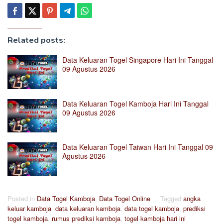
Related posts:
Data Keluaran Togel Singapore Hari Ini Tanggal
09 Agustus 2026
Data Keluaran Togel Kamboja Hari Ini Tanggal
09 Agustus 2026
Data Keluaran Togel Taiwan Hari Ini Tanggal 09
Agustus 2026
Posted in
Data Togel Kamboja
,
Data Togel Online
Tagged
angka
keluar kamboja
,
data keluaran kamboja
,
data togel kamboja
,
prediksi
togel kamboja
,
rumus prediksi kamboja
,
togel kamboja hari ini