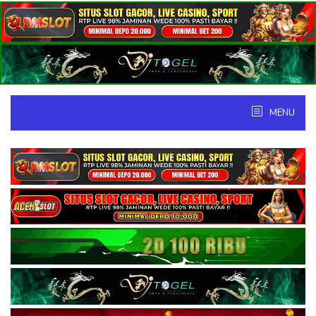
Skip
to
content
MENU