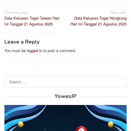
Post
Previous post
Next post
Data Keluaran Togel Taiwan Hari
Data Keluaran Togel Hongkong
navigation
Ini Tanggal 21 Agustus 2025
Hari Ini Tanggal 21 Agustus 2025
Leave a Reply
You must be
logged in
to post a comment.
Search
for:
YowesJP