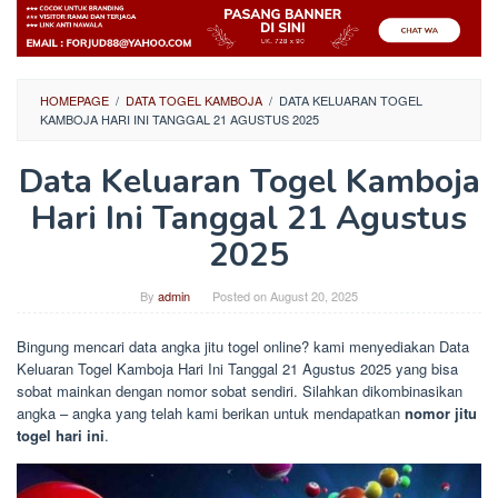
HOMEPAGE
/
DATA TOGEL KAMBOJA
/
DATA KELUARAN TOGEL
KAMBOJA HARI INI TANGGAL 21 AGUSTUS 2025
Data Keluaran Togel Kamboja
Hari Ini Tanggal 21 Agustus
2025
By
admin
Posted on
August 20, 2025
Bingung mencari data angka jitu togel online? kami menyediakan Data
Keluaran Togel Kamboja Hari Ini Tanggal 21 Agustus 2025 yang bisa
sobat mainkan dengan nomor sobat sendiri. Silahkan dikombinasikan
angka – angka yang telah kami berikan untuk mendapatkan
nomor jitu
togel hari ini
.