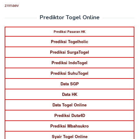
znmaev
Prediktor Togel Online
Prediksi Pasaran HK
Prediksi Togelholic
Prediksi SurgaTogel
Prediksi IndoTogel
Prediksi SuhuTogel
Data SGP
Data HK
Data Togel Online
Prediksi Duta4D
Prediksi Mbahsukro
Syair Togel Online