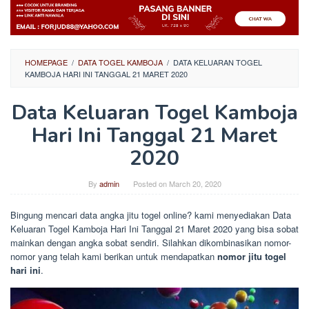
HOMEPAGE
/
DATA TOGEL KAMBOJA
/
DATA KELUARAN TOGEL
KAMBOJA HARI INI TANGGAL 21 MARET 2020
Data Keluaran Togel Kamboja
Hari Ini Tanggal 21 Maret
2020
By
admin
Posted on
March 20, 2020
Bingung mencari data angka jitu togel online? kami menyediakan Data
Keluaran Togel Kamboja Hari Ini Tanggal 21 Maret 2020 yang bisa sobat
mainkan dengan angka sobat sendiri. Silahkan dikombinasikan nomor-
nomor yang telah kami berikan untuk mendapatkan
nomor jitu togel
hari ini
.