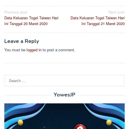
Post
Previous post
Next post
Data Keluaran Togel Taiwan Hari
Data Keluaran Togel Taiwan Hari
navigation
Ini Tanggal 20 Maret 2020
Ini Tanggal 21 Maret 2020
Leave a Reply
You must be
logged in
to post a comment.
Search
for:
YowesJP