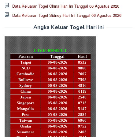
Data Keluaran Togel China Hari Ini Tanggal 06 Agustus 2026
Data Keluaran Togel Sidney Hari Ini Tanggal 06 Agustus 2026
Angka Keluar Togel Hari ini