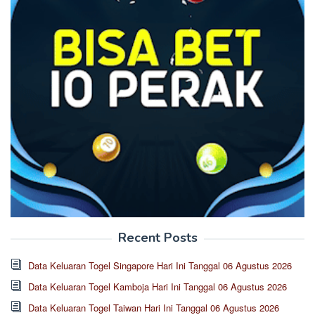
Recent Posts
Data Keluaran Togel Singapore Hari Ini Tanggal 06 Agustus 2026
Data Keluaran Togel Kamboja Hari Ini Tanggal 06 Agustus 2026
Data Keluaran Togel Taiwan Hari Ini Tanggal 06 Agustus 2026