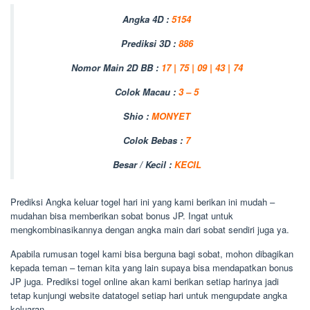
Angka 4D :
5154
Prediksi 3D :
886
Nomor Main 2D BB :
17 | 75 | 09 | 43 | 74
Colok Macau :
3 – 5
Shio :
MONYET
Colok Bebas :
7
Besar / Kecil :
KECIL
Prediksi Angka keluar togel hari ini yang kami berikan ini mudah –
mudahan bisa memberikan sobat bonus JP. Ingat untuk
mengkombinasikannya dengan angka main dari sobat sendiri juga ya.
Apabila rumusan togel kami bisa berguna bagi sobat, mohon dibagikan
kepada teman – teman kita yang lain supaya bisa mendapatkan bonus
JP juga. Prediksi togel online akan kami berikan setiap harinya jadi
tetap kunjungi website datatogel setiap hari untuk mengupdate angka
keluaran.