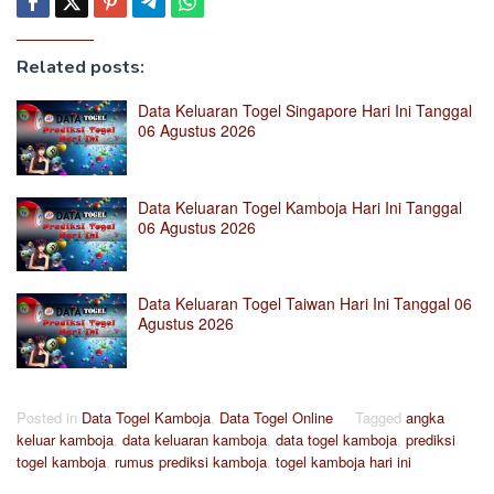
Related posts:
Data Keluaran Togel Singapore Hari Ini Tanggal
06 Agustus 2026
Data Keluaran Togel Kamboja Hari Ini Tanggal
06 Agustus 2026
Data Keluaran Togel Taiwan Hari Ini Tanggal 06
Agustus 2026
Posted in
Data Togel Kamboja
,
Data Togel Online
Tagged
angka
keluar kamboja
,
data keluaran kamboja
,
data togel kamboja
,
prediksi
togel kamboja
,
rumus prediksi kamboja
,
togel kamboja hari ini