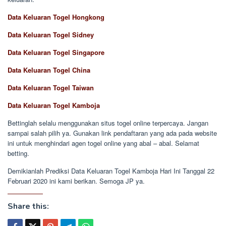
Data Keluaran Togel Hongkong
Data Keluaran Togel Sidney
Data Keluaran Togel Singapore
Data Keluaran Togel China
Data Keluaran Togel Taiwan
Data Keluaran Togel Kamboja
Bettinglah selalu menggunakan situs togel online terpercaya. Jangan
sampai salah pilih ya. Gunakan link pendaftaran yang ada pada website
ini untuk menghindari agen togel online yang abal – abal. Selamat
betting.
Demikianlah Prediksi Data Keluaran Togel Kamboja Hari Ini Tanggal 22
Februari 2020 ini kami berikan. Semoga JP ya.
Share this: