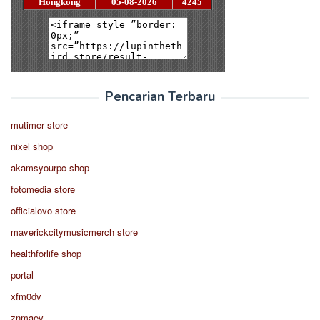
Pencarian Terbaru
mutimer store
nixel shop
akamsyourpc shop
fotomedia store
officialovo store
maverickcitymusicmerch store
healthforlife shop
portal
xfm0dv
znmaev