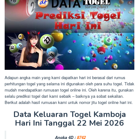
Adapun angka main yang kami dapatkan hari ini berasal dari rumus
perhitungan togel yang selama ini digunakan oleh para suhu togel. Tidak
mudah mendapatkan rumusan togel online ini. Oleh karena itu, gunakan
selalu prediksi togel dari kami sebaik – baiknya ya sobat sekalian.
Berikut adalah hasil rumusan kami untuk nomor jitu togel online hari ini.
Data Keluaran Togel Kamboja
Hari Ini Tanggal 22 Mei 2026
Angka 4D :
8742