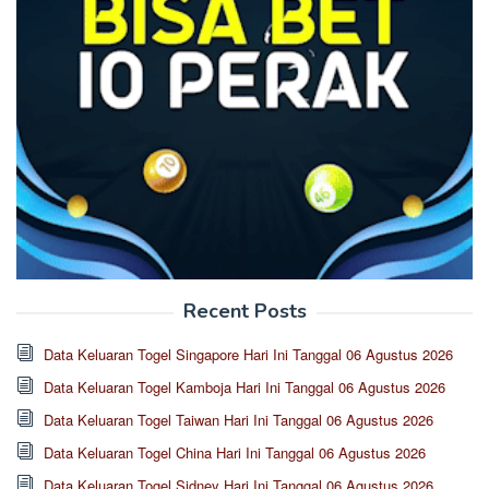
Recent Posts
Data Keluaran Togel Singapore Hari Ini Tanggal 06 Agustus 2026
Data Keluaran Togel Kamboja Hari Ini Tanggal 06 Agustus 2026
Data Keluaran Togel Taiwan Hari Ini Tanggal 06 Agustus 2026
Data Keluaran Togel China Hari Ini Tanggal 06 Agustus 2026
Data Keluaran Togel Sidney Hari Ini Tanggal 06 Agustus 2026