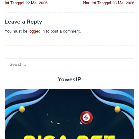
Ini Tanggal 22 Mei 2026
Hari Ini Tanggal 23 Mei 2026
Leave a Reply
You must be
logged in
to post a comment.
Search
for:
YowesJP