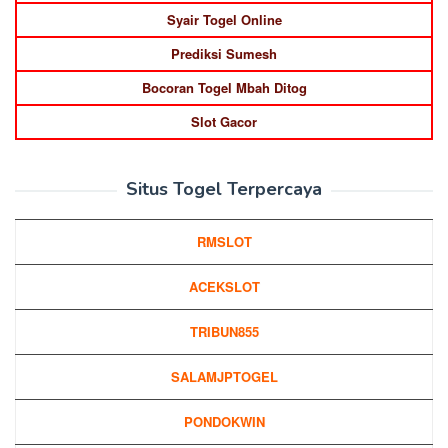
Syair Togel Online
Prediksi Sumesh
Bocoran Togel Mbah Ditog
Slot Gacor
Situs Togel Terpercaya
RMSLOT
ACEKSLOT
TRIBUN855
SALAMJPTOGEL
PONDOKWIN