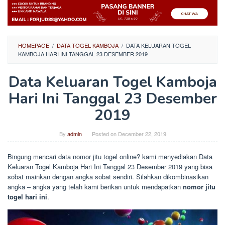
HOMEPAGE
/
DATA TOGEL KAMBOJA
/
DATA KELUARAN TOGEL
KAMBOJA HARI INI TANGGAL 23 DESEMBER 2019
Data Keluaran Togel Kamboja
Hari Ini Tanggal 23 Desember
2019
By
admin
Posted on
December 22, 2019
Bingung mencari data nomor jitu togel online? kami menyediakan Data
Keluaran Togel Kamboja Hari Ini Tanggal 23 Desember 2019 yang bisa
sobat mainkan dengan angka sobat sendiri. Silahkan dikombinasikan
angka – angka yang telah kami berikan untuk mendapatkan
nomor jitu
togel hari ini
.