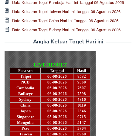
Data Keluaran Togel Kamboja Hari Ini Tanggal 06 Agustus 2026
Data Keluaran Togel Taiwan Hari Ini Tanggal 06 Agustus 2026
Data Keluaran Togel China Hari Ini Tanggal 06 Agustus 2026
Data Keluaran Togel Sidney Hari Ini Tanggal 06 Agustus 2026
Angka Keluar Togel Hari ini