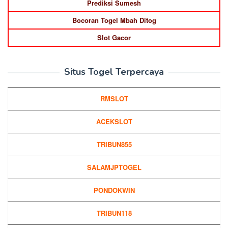
Prediksi Sumesh
Bocoran Togel Mbah Ditog
Slot Gacor
Situs Togel Terpercaya
RMSLOT
ACEKSLOT
TRIBUN855
SALAMJPTOGEL
PONDOKWIN
TRIBUN118