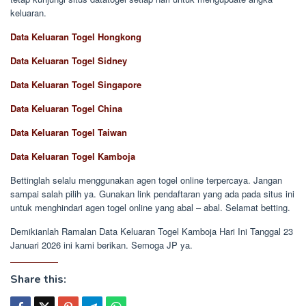
keluaran.
Data Keluaran Togel Hongkong
Data Keluaran Togel Sidney
Data Keluaran Togel Singapore
Data Keluaran Togel China
Data Keluaran Togel Taiwan
Data Keluaran Togel Kamboja
Bettinglah selalu menggunakan agen togel online terpercaya. Jangan
sampai salah pilih ya. Gunakan link pendaftaran yang ada pada situs ini
untuk menghindari agen togel online yang abal – abal. Selamat betting.
Demikianlah Ramalan Data Keluaran Togel Kamboja Hari Ini Tanggal 23
Januari 2026 ini kami berikan. Semoga JP ya.
Share this: