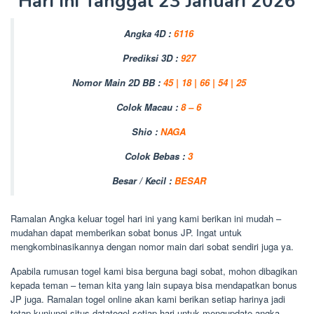
Hari Ini Tanggal 23 Januari 2026
Angka 4D :
6116
Prediksi 3D :
927
Nomor Main 2D BB :
45 | 18 | 66 | 54 | 25
Colok Macau :
8 – 6
Shio :
NAGA
Colok Bebas :
3
Besar / Kecil :
BESAR
Ramalan Angka keluar togel hari ini yang kami berikan ini mudah –
mudahan dapat memberikan sobat bonus JP. Ingat untuk
mengkombinasikannya dengan nomor main dari sobat sendiri juga ya.
Apabila rumusan togel kami bisa berguna bagi sobat, mohon dibagikan
kepada teman – teman kita yang lain supaya bisa mendapatkan bonus
JP juga. Ramalan togel online akan kami berikan setiap harinya jadi
tetap kunjungi situs datatogel setiap hari untuk mengupdate angka