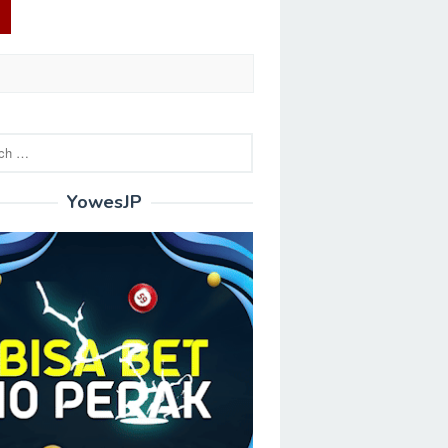
YowesJP