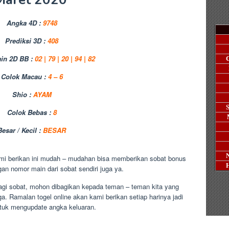
Angka 4D :
9748
Prediksi 3D :
408
in 2D BB :
02 | 79 | 20 | 94 | 82
Colok Macau :
4 – 6
Shio :
AYAM
Colok Bebas :
8
Besar / Kecil :
BESAR
 kami berikan ini mudah – mudahan bisa memberikan sobat bonus
n nomor main dari sobat sendiri juga ya.
agi sobat, mohon dibagikan kepada teman – teman kita yang
. Ramalan togel online akan kami berikan setiap harinya jadi
untuk mengupdate angka keluaran.