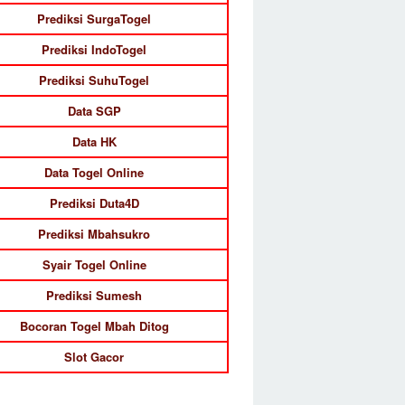
Prediksi SurgaTogel
Prediksi IndoTogel
Prediksi SuhuTogel
Data SGP
Data HK
Data Togel Online
Prediksi Duta4D
Prediksi Mbahsukro
Syair Togel Online
Prediksi Sumesh
Bocoran Togel Mbah Ditog
Slot Gacor