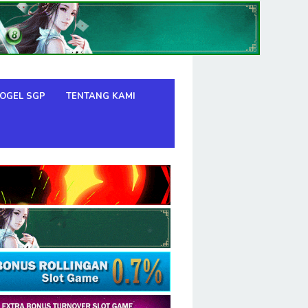
OGEL SGP
TENTANG KAMI