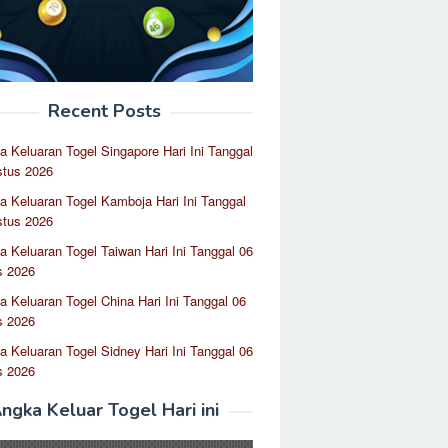
Recent Posts
a Keluaran Togel Singapore Hari Ini Tanggal
stus 2026
a Keluaran Togel Kamboja Hari Ini Tanggal
stus 2026
a Keluaran Togel Taiwan Hari Ini Tanggal 06
s 2026
a Keluaran Togel China Hari Ini Tanggal 06
s 2026
a Keluaran Togel Sidney Hari Ini Tanggal 06
s 2026
ngka Keluar Togel Hari ini