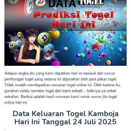
Adapun angka jitu yang kami dapatkan hari ini berasal dari rumus
perhitungan togel yang selama ini digunakan oleh para pakar togel.
Tidak mudah mendapatkan rumusan togel online ini. Oleh karena itu,
gunakan selalu ramalan togel dari kami sebaik – baiknya ya sobat
sekalian. Berikut adalah hasil rumusan kami untuk nomor jitu togel
online hari ini.
Data Keluaran Togel Kamboja
Hari Ini Tanggal 24 Juli 2025