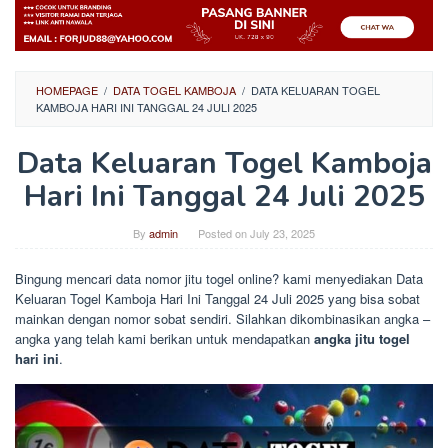
HOMEPAGE
/
DATA TOGEL KAMBOJA
/
DATA KELUARAN TOGEL
KAMBOJA HARI INI TANGGAL 24 JULI 2025
Data Keluaran Togel Kamboja
Hari Ini Tanggal 24 Juli 2025
By
admin
Posted on
July 23, 2025
Bingung mencari data nomor jitu togel online? kami menyediakan Data
Keluaran Togel Kamboja Hari Ini Tanggal 24 Juli 2025 yang bisa sobat
mainkan dengan nomor sobat sendiri. Silahkan dikombinasikan angka –
angka yang telah kami berikan untuk mendapatkan
angka jitu togel
hari ini
.