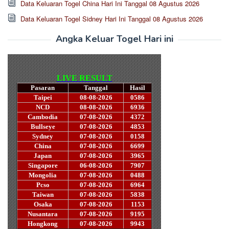
Data Keluaran Togel China Hari Ini Tanggal 08 Agustus 2026
Data Keluaran Togel Sidney Hari Ini Tanggal 08 Agustus 2026
Angka Keluar Togel Hari ini