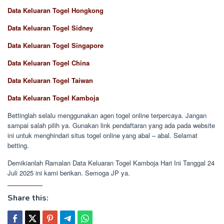
Data Keluaran Togel Hongkong
Data Keluaran Togel Sidney
Data Keluaran Togel Singapore
Data Keluaran Togel China
Data Keluaran Togel Taiwan
Data Keluaran Togel Kamboja
Bettinglah selalu menggunakan agen togel online terpercaya. Jangan
sampai salah pilih ya. Gunakan link pendaftaran yang ada pada website
ini untuk menghindari situs togel online yang abal – abal. Selamat
betting.
Demikianlah Ramalan Data Keluaran Togel Kamboja Hari Ini Tanggal 24
Juli 2025 ini kami berikan. Semoga JP ya.
Share this: