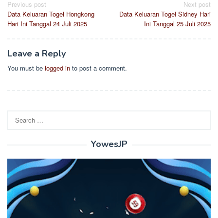
Post
Previous post
Next post
Data Keluaran Togel Hongkong
Data Keluaran Togel Sidney Hari
navigation
Hari Ini Tanggal 24 Juli 2025
Ini Tanggal 25 Juli 2025
Leave a Reply
You must be
logged in
to post a comment.
Search
for:
YowesJP