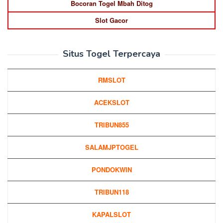
Bocoran Togel Mbah Ditog
Slot Gacor
Situs Togel Terpercaya
RMSLOT
ACEKSLOT
TRIBUN855
SALAMJPTOGEL
PONDOKWIN
TRIBUN118
KAPALSLOT