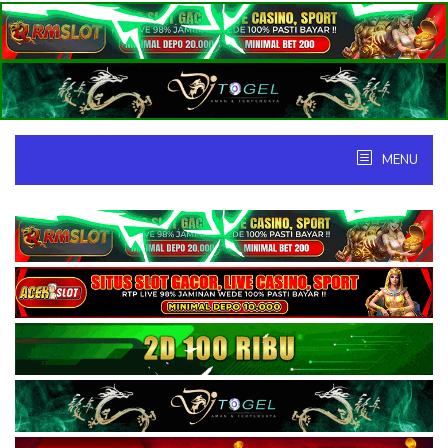
Skip
to
content
MENU