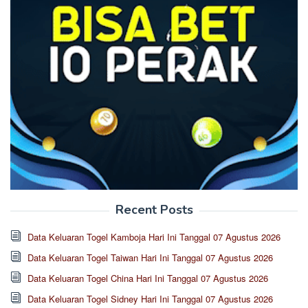
Recent Posts
Data Keluaran Togel Kamboja Hari Ini Tanggal 07 Agustus 2026
Data Keluaran Togel Taiwan Hari Ini Tanggal 07 Agustus 2026
Data Keluaran Togel China Hari Ini Tanggal 07 Agustus 2026
Data Keluaran Togel Sidney Hari Ini Tanggal 07 Agustus 2026