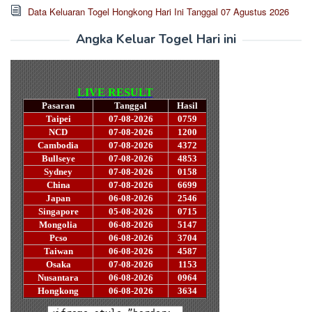
Data Keluaran Togel Hongkong Hari Ini Tanggal 07 Agustus 2026
Angka Keluar Togel Hari ini