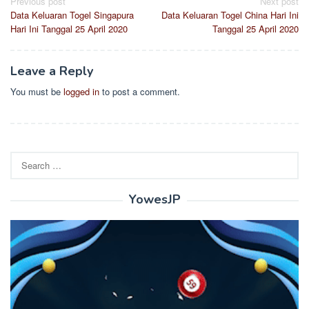
Post
Previous post
Next post
Data Keluaran Togel Singapura
Data Keluaran Togel China Hari Ini
navigation
Hari Ini Tanggal 25 April 2020
Tanggal 25 April 2020
Leave a Reply
You must be
logged in
to post a comment.
Search
for:
YowesJP