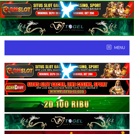
Skip
to
content
MENU