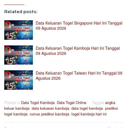
Related posts:
Data Keluaran Togel Singapore Hari Ini Tanggal
09 Agustus 2026
Data Keluaran Togel Kamboja Hari Ini Tanggal
09 Agustus 2026
Data Keluaran Togel Taiwan Hari Ini Tanggal 09
Agustus 2026
Posted in
Data Togel Kamboja
,
Data Togel Online
Tagged
angka
keluar kamboja
,
data keluaran kamboja
,
data togel kamboja
,
prediksi
togel kamboja
,
rumus prediksi kamboja
,
togel kamboja hari ini