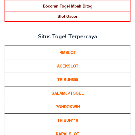
Bocoran Togel Mbah Ditog
Slot Gacor
Situs Togel Terpercaya
RMSLOT
ACEKSLOT
TRIBUN855
SALAMJPTOGEL
PONDOKWIN
TRIBUN118
KAPALSLOT