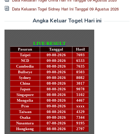
Data Keluaran Togel Sidney Hari Ini Tanggal 09 Agustus 2026
Angka Keluar Togel Hari ini