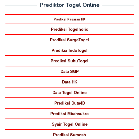
Prediktor Togel Online
Prediksi Pasaran HK
Prediksi Togelholic
Prediksi SurgaTogel
Prediksi IndoTogel
Prediksi SuhuTogel
Data SGP
Data HK
Data Togel Online
Prediksi Duta4D
Prediksi Mbahsukro
Syair Togel Online
Prediksi Sumesh