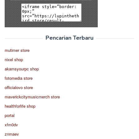
Pencarian Terbaru
mutimer store
nixel shop
akamsyourpc shop
fotomedia store
officialovo store
maverickcitymusicmerch store
healthforlife shop
portal
xfm0dv
znmaev