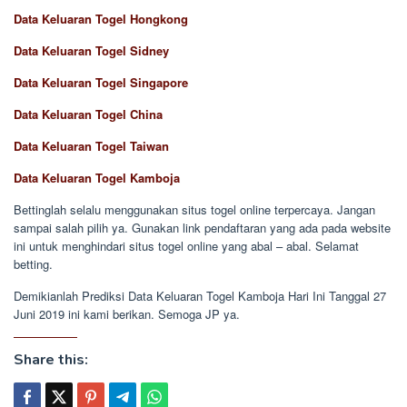
Data Keluaran Togel Hongkong
Data Keluaran Togel Sidney
Data Keluaran Togel Singapore
Data Keluaran Togel China
Data Keluaran Togel Taiwan
Data Keluaran Togel Kamboja
Bettinglah selalu menggunakan situs togel online terpercaya. Jangan
sampai salah pilih ya. Gunakan link pendaftaran yang ada pada website
ini untuk menghindari situs togel online yang abal – abal. Selamat
betting.
Demikianlah Prediksi Data Keluaran Togel Kamboja Hari Ini Tanggal 27
Juni 2019 ini kami berikan. Semoga JP ya.
Share this: