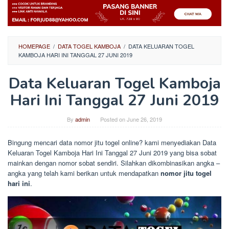
HOMEPAGE
/
DATA TOGEL KAMBOJA
/
DATA KELUARAN TOGEL
KAMBOJA HARI INI TANGGAL 27 JUNI 2019
Data Keluaran Togel Kamboja
Hari Ini Tanggal 27 Juni 2019
By
admin
Posted on
June 26, 2019
Bingung mencari data nomor jitu togel online? kami menyediakan Data
Keluaran Togel Kamboja Hari Ini Tanggal 27 Juni 2019 yang bisa sobat
mainkan dengan nomor sobat sendiri. Silahkan dikombinasikan angka –
angka yang telah kami berikan untuk mendapatkan
nomor jitu togel
hari ini
.