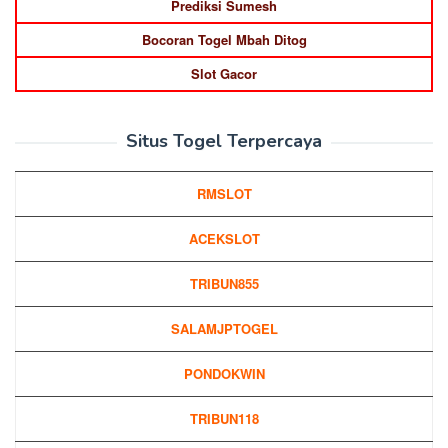
Prediksi Sumesh
Bocoran Togel Mbah Ditog
Slot Gacor
Situs Togel Terpercaya
RMSLOT
ACEKSLOT
TRIBUN855
SALAMJPTOGEL
PONDOKWIN
TRIBUN118