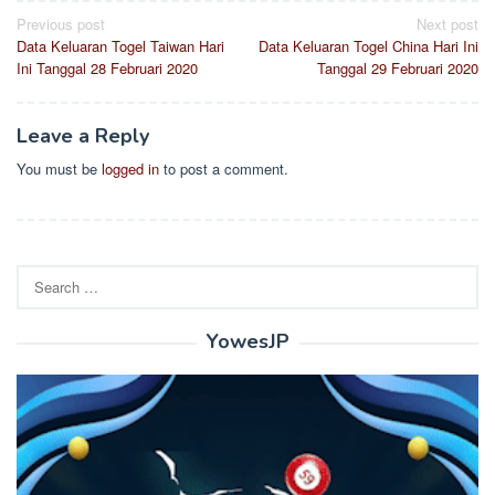
Post
Previous post
Next post
Data Keluaran Togel Taiwan Hari
Data Keluaran Togel China Hari Ini
navigation
Ini Tanggal 28 Februari 2020
Tanggal 29 Februari 2020
Leave a Reply
You must be
logged in
to post a comment.
Search
for:
YowesJP