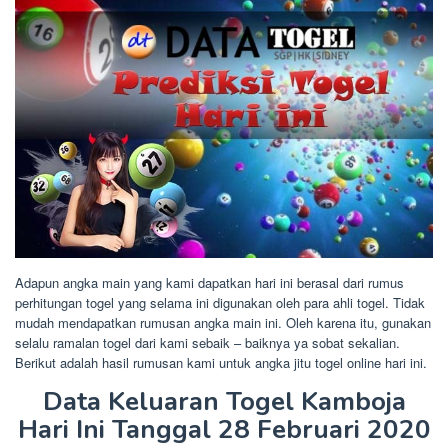
Adapun angka main yang kami dapatkan hari ini berasal dari rumus
perhitungan togel yang selama ini digunakan oleh para ahli togel. Tidak
mudah mendapatkan rumusan angka main ini. Oleh karena itu, gunakan
selalu ramalan togel dari kami sebaik – baiknya ya sobat sekalian.
Berikut adalah hasil rumusan kami untuk angka jitu togel online hari ini.
Data Keluaran Togel Kamboja
Hari Ini Tanggal 28 Februari 2020