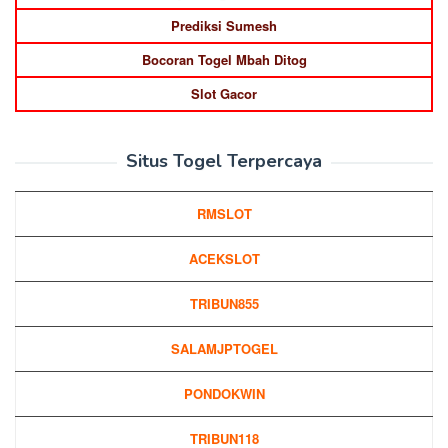
Prediksi Sumesh
Bocoran Togel Mbah Ditog
Slot Gacor
Situs Togel Terpercaya
RMSLOT
ACEKSLOT
TRIBUN855
SALAMJPTOGEL
PONDOKWIN
TRIBUN118