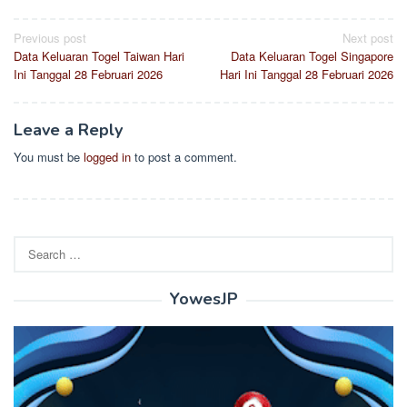
Post
Previous post
Next post
Data Keluaran Togel Taiwan Hari
Data Keluaran Togel Singapore
navigation
Ini Tanggal 28 Februari 2026
Hari Ini Tanggal 28 Februari 2026
Leave a Reply
You must be
logged in
to post a comment.
Search
for:
YowesJP