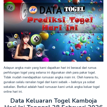
Adapun angka main yang kami dapatkan hari ini berasal dari rumus
perhitungan togel yang selama ini digunakan oleh para pakar togel.
Tidak mudah mendapatkan rumusan angka main ini. Oleh karena itu,
gunakan selalu ramalan togel dari kami sebaik – baiknya ya sobat
sekalian. Berikut adalah hasil rumusan kami untuk angka keluar togel
online hari ini.
Data Keluaran Togel Kamboja