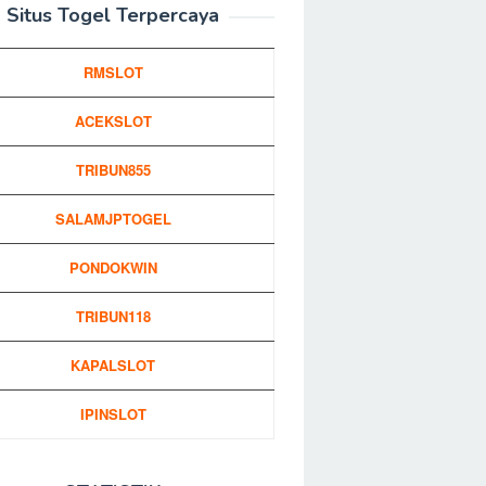
Situs Togel Terpercaya
RMSLOT
ACEKSLOT
TRIBUN855
SALAMJPTOGEL
PONDOKWIN
TRIBUN118
KAPALSLOT
IPINSLOT