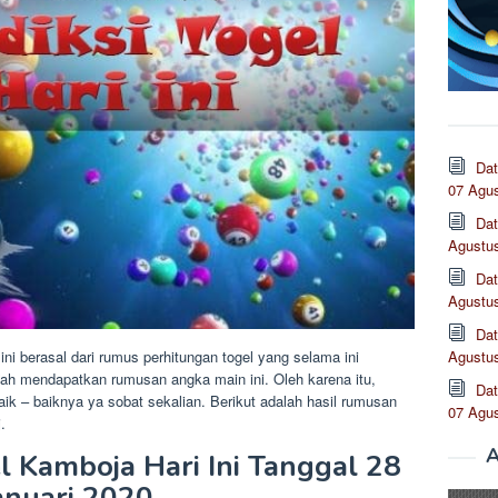
Dat
07 Agu
Dat
Agustu
Dat
Agustu
Dat
ni berasal dari rumus perhitungan togel yang selama ini
Agustu
dah mendapatkan rumusan angka main ini. Oleh karena itu,
Dat
aik – baiknya ya sobat sekalian. Berikut adalah hasil rumusan
07 Agu
.
A
l Kamboja Hari Ini Tanggal 28
anuari 2020