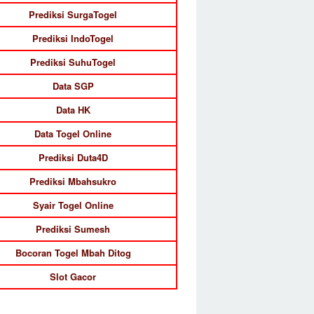
Prediksi SurgaTogel
Prediksi IndoTogel
Prediksi SuhuTogel
Data SGP
Data HK
Data Togel Online
Prediksi Duta4D
Prediksi Mbahsukro
Syair Togel Online
Prediksi Sumesh
Bocoran Togel Mbah Ditog
Slot Gacor