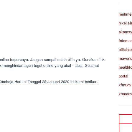
mutimer
nixel s
akamsy
fotomed
official
maveric
online terpercaya. Jangan sampai salah pilih ya. Gunakan link
k menghindari agen togel online yang abal – abal. Selamat
healthfo
portal
amboja Hari Ini Tanggal 28 Januari 2020 ini kami berikan.
xfm0dv
znmae