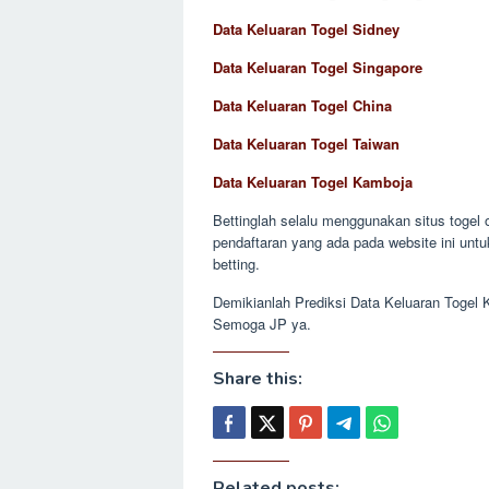
Data Keluaran Togel Sidney
Data Keluaran Togel Singapore
Data Keluaran Togel China
Data Keluaran Togel Taiwan
Data Keluaran Togel Kamboja
Bettinglah selalu menggunakan situs togel 
pendaftaran yang ada pada website ini untu
betting.
Demikianlah Prediksi Data Keluaran Togel K
Semoga JP ya.
Share this:
Related posts: