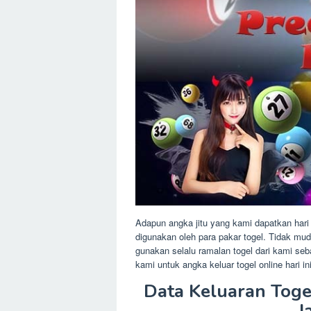
Adapun angka jitu yang kami dapatkan hari i
digunakan oleh para pakar togel. Tidak mu
gunakan selalu ramalan togel dari kami seb
kami untuk angka keluar togel online hari ini
Data Keluaran Toge
J