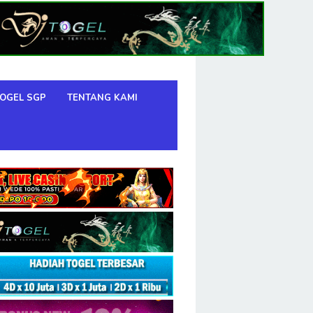
OGEL SGP
TENTANG KAMI