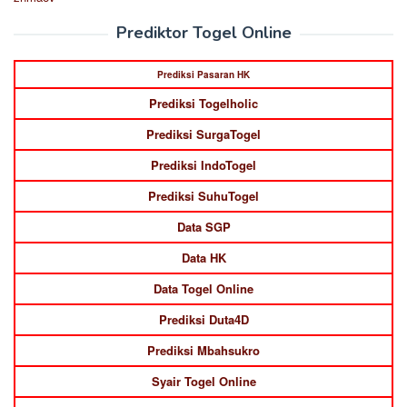
Prediktor Togel Online
Prediksi Pasaran HK
Prediksi Togelholic
Prediksi SurgaTogel
Prediksi IndoTogel
Prediksi SuhuTogel
Data SGP
Data HK
Data Togel Online
Prediksi Duta4D
Prediksi Mbahsukro
Syair Togel Online