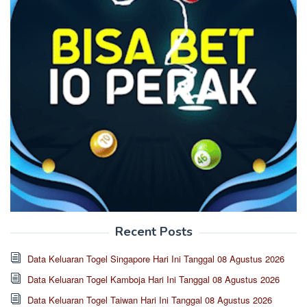
Recent Posts
Data Keluaran Togel Singapore Hari Ini Tanggal 08 Agustus 2026
Data Keluaran Togel Kamboja Hari Ini Tanggal 08 Agustus 2026
Data Keluaran Togel Taiwan Hari Ini Tanggal 08 Agustus 2026