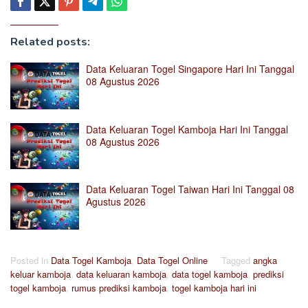
Related posts:
Data Keluaran Togel Singapore Hari Ini Tanggal
08 Agustus 2026
Data Keluaran Togel Kamboja Hari Ini Tanggal
08 Agustus 2026
Data Keluaran Togel Taiwan Hari Ini Tanggal 08
Agustus 2026
Posted in
Data Togel Kamboja
,
Data Togel Online
Tagged
angka
keluar kamboja
,
data keluaran kamboja
,
data togel kamboja
,
prediksi
togel kamboja
,
rumus prediksi kamboja
,
togel kamboja hari ini