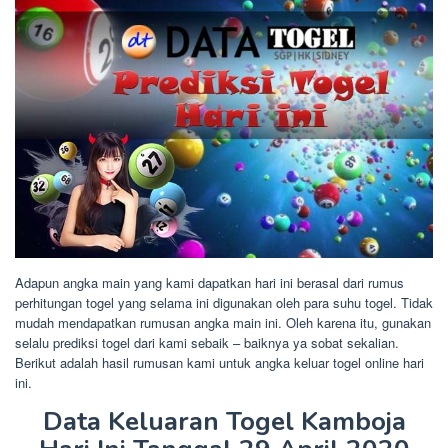
Adapun angka main yang kami dapatkan hari ini berasal dari rumus
perhitungan togel yang selama ini digunakan oleh para suhu togel. Tidak
mudah mendapatkan rumusan angka main ini. Oleh karena itu, gunakan
selalu prediksi togel dari kami sebaik – baiknya ya sobat sekalian.
Berikut adalah hasil rumusan kami untuk angka keluar togel online hari
ini.
Data Keluaran Togel Kamboja