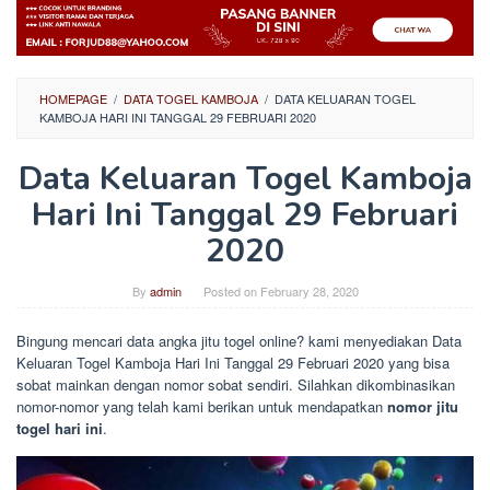
HOMEPAGE
/
DATA TOGEL KAMBOJA
/
DATA KELUARAN TOGEL
KAMBOJA HARI INI TANGGAL 29 FEBRUARI 2020
Data Keluaran Togel Kamboja
Hari Ini Tanggal 29 Februari
2020
By
admin
Posted on
February 28, 2020
Bingung mencari data angka jitu togel online? kami menyediakan Data
Keluaran Togel Kamboja Hari Ini Tanggal 29 Februari 2020 yang bisa
sobat mainkan dengan nomor sobat sendiri. Silahkan dikombinasikan
nomor-nomor yang telah kami berikan untuk mendapatkan
nomor jitu
togel hari ini
.