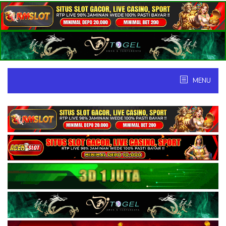
Skip
to
content
MENU