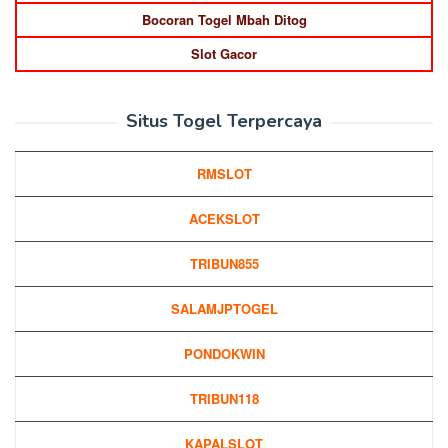
Bocoran Togel Mbah Ditog
Slot Gacor
Situs Togel Terpercaya
RMSLOT
ACEKSLOT
TRIBUN855
SALAMJPTOGEL
PONDOKWIN
TRIBUN118
KAPALSLOT