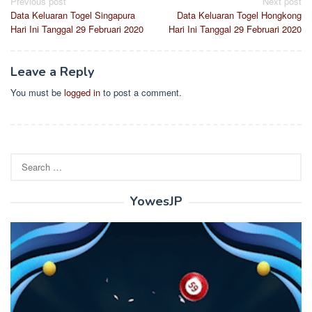
Post
Previous post
Next post
Data Keluaran Togel Singapura
Data Keluaran Togel Hongkong
navigation
Hari Ini Tanggal 29 Februari 2020
Hari Ini Tanggal 29 Februari 2020
Leave a Reply
You must be
logged in
to post a comment.
Search
for:
YowesJP