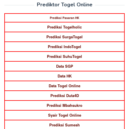
Prediktor Togel Online
Prediksi Pasaran HK
Prediksi Togelholic
Prediksi SurgaTogel
Prediksi IndoTogel
Prediksi SuhuTogel
Data SGP
Data HK
Data Togel Online
Prediksi Duta4D
Prediksi Mbahsukro
Syair Togel Online
Prediksi Sumesh