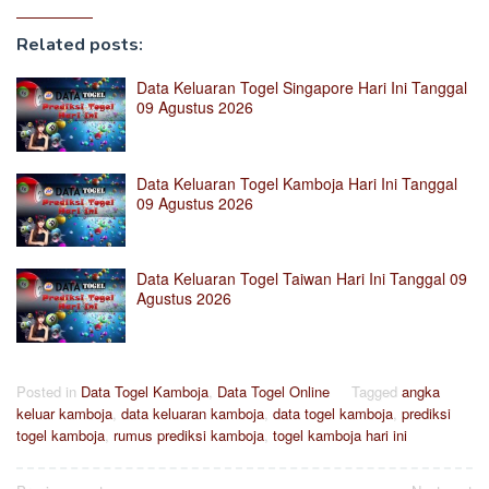
Related posts:
Data Keluaran Togel Singapore Hari Ini Tanggal
09 Agustus 2026
Data Keluaran Togel Kamboja Hari Ini Tanggal
09 Agustus 2026
Data Keluaran Togel Taiwan Hari Ini Tanggal 09
Agustus 2026
Posted in
Data Togel Kamboja
,
Data Togel Online
Tagged
angka
keluar kamboja
,
data keluaran kamboja
,
data togel kamboja
,
prediksi
togel kamboja
,
rumus prediksi kamboja
,
togel kamboja hari ini