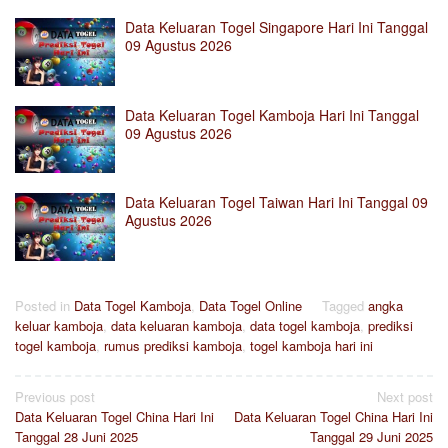
Data Keluaran Togel Singapore Hari Ini Tanggal
09 Agustus 2026
Data Keluaran Togel Kamboja Hari Ini Tanggal
09 Agustus 2026
Data Keluaran Togel Taiwan Hari Ini Tanggal 09
Agustus 2026
Posted in
Data Togel Kamboja
,
Data Togel Online
Tagged
angka
keluar kamboja
,
data keluaran kamboja
,
data togel kamboja
,
prediksi
togel kamboja
,
rumus prediksi kamboja
,
togel kamboja hari ini
Post
Previous post
Next post
Data Keluaran Togel China Hari Ini
Data Keluaran Togel China Hari Ini
navigation
Tanggal 28 Juni 2025
Tanggal 29 Juni 2025