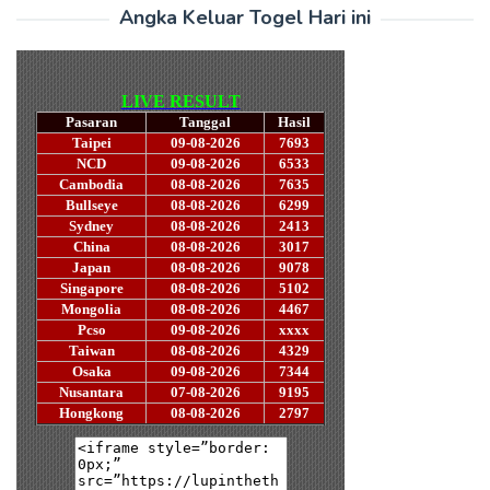
Angka Keluar Togel Hari ini