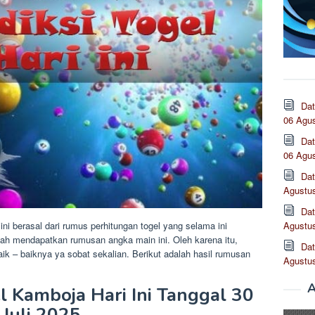
Dat
06 Agu
Dat
06 Agu
Dat
Agustu
Dat
ni berasal dari rumus perhitungan togel yang selama ini
Agustu
dah mendapatkan rumusan angka main ini. Oleh karena itu,
Dat
aik – baiknya ya sobat sekalian. Berikut adalah hasil rumusan
Agustu
A
l Kamboja Hari Ini Tanggal 30
Juli 2025