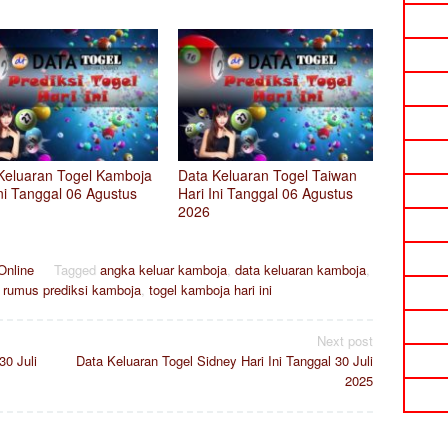
Keluaran Togel Kamboja
Data Keluaran Togel Taiwan
Ini Tanggal 06 Agustus
Hari Ini Tanggal 06 Agustus
2026
Online
Tagged
angka keluar kamboja
,
data keluaran kamboja
,
,
rumus prediksi kamboja
,
togel kamboja hari ini
Next post
30 Juli
Data Keluaran Togel Sidney Hari Ini Tanggal 30 Juli
2025