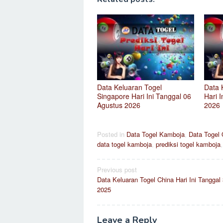
Data Keluaran Togel
Data 
Singapore Hari Ini Tanggal 06
Hari 
Agustus 2026
2026
Posted in
Data Togel Kamboja
,
Data Togel 
data togel kamboja
,
prediksi togel kamboja
Post
Previous post
Data Keluaran Togel China Hari Ini Tanggal 
navigation
2025
Leave a Reply