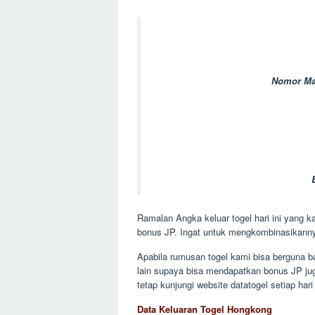
Nomor Ma
Ramalan Angka keluar togel hari ini yang 
bonus JP. Ingat untuk mengkombinasikannya
Apabila rumusan togel kami bisa berguna b
lain supaya bisa mendapatkan bonus JP juga
tetap kunjungi website datatogel setiap ha
Data Keluaran Togel Hongkong