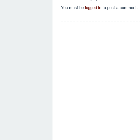
You must be
logged in
to post a comment.