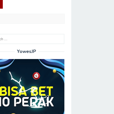
YowesJP