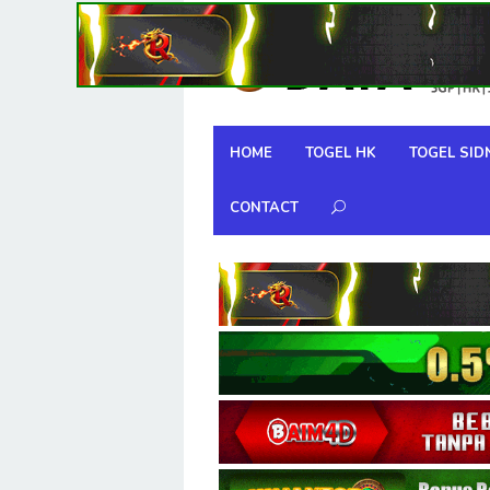
Skip
to
content
HOME
TOGEL HK
TOGEL SID
CONTACT