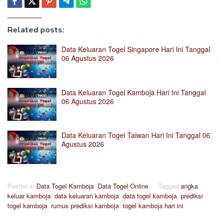
Related posts:
Data Keluaran Togel Singapore Hari Ini Tanggal
06 Agustus 2026
Data Keluaran Togel Kamboja Hari Ini Tanggal
06 Agustus 2026
Data Keluaran Togel Taiwan Hari Ini Tanggal 06
Agustus 2026
Posted in
Data Togel Kamboja
,
Data Togel Online
Tagged
angka
keluar kamboja
,
data keluaran kamboja
,
data togel kamboja
,
prediksi
togel kamboja
,
rumus prediksi kamboja
,
togel kamboja hari ini