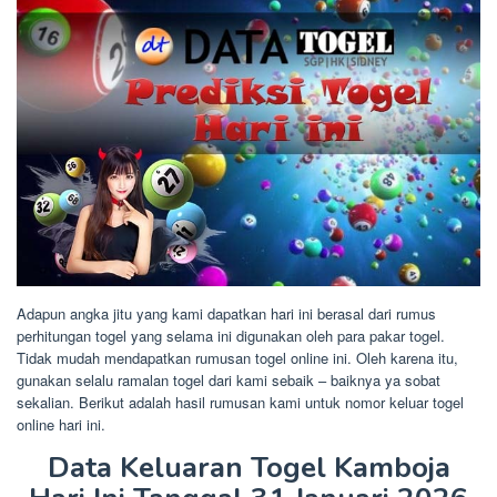
Adapun angka jitu yang kami dapatkan hari ini berasal dari rumus
perhitungan togel yang selama ini digunakan oleh para pakar togel.
Tidak mudah mendapatkan rumusan togel online ini. Oleh karena itu,
gunakan selalu ramalan togel dari kami sebaik – baiknya ya sobat
sekalian. Berikut adalah hasil rumusan kami untuk nomor keluar togel
online hari ini.
Data Keluaran Togel Kamboja