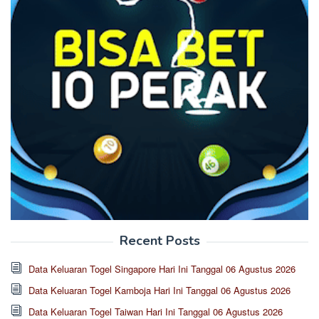
Recent Posts
Data Keluaran Togel Singapore Hari Ini Tanggal 06 Agustus 2026
Data Keluaran Togel Kamboja Hari Ini Tanggal 06 Agustus 2026
Data Keluaran Togel Taiwan Hari Ini Tanggal 06 Agustus 2026