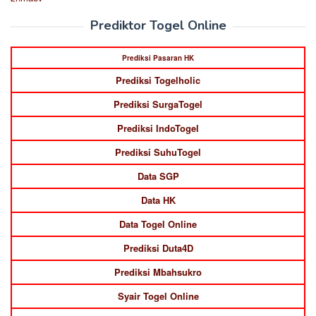
Prediktor Togel Online
Prediksi Pasaran HK
Prediksi Togelholic
Prediksi SurgaTogel
Prediksi IndoTogel
Prediksi SuhuTogel
Data SGP
Data HK
Data Togel Online
Prediksi Duta4D
Prediksi Mbahsukro
Syair Togel Online