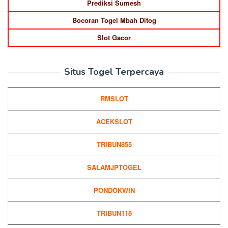
Prediksi Sumesh
Bocoran Togel Mbah Ditog
Slot Gacor
Situs Togel Terpercaya
RMSLOT
ACEKSLOT
TRIBUN855
SALAMJPTOGEL
PONDOKWIN
TRIBUN118