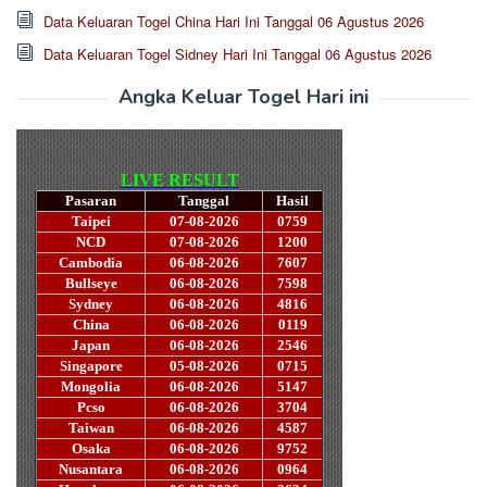
Data Keluaran Togel China Hari Ini Tanggal 06 Agustus 2026
Data Keluaran Togel Sidney Hari Ini Tanggal 06 Agustus 2026
Angka Keluar Togel Hari ini