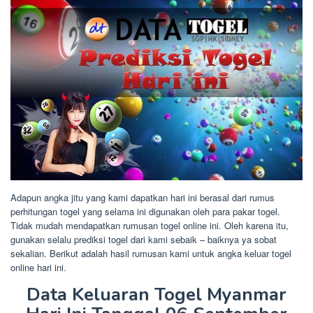
Adapun angka jitu yang kami dapatkan hari ini berasal dari rumus
perhitungan togel yang selama ini digunakan oleh para pakar togel.
Tidak mudah mendapatkan rumusan togel online ini. Oleh karena itu,
gunakan selalu prediksi togel dari kami sebaik – baiknya ya sobat
sekalian. Berikut adalah hasil rumusan kami untuk angka keluar togel
online hari ini.
Data Keluaran Togel Myanmar