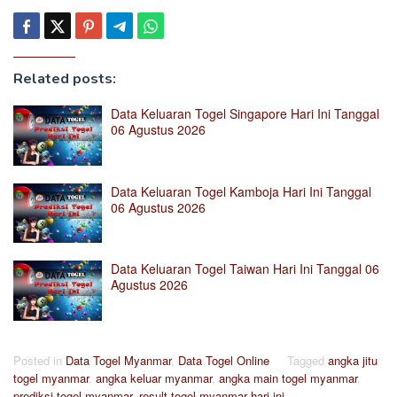
Related posts:
Data Keluaran Togel Singapore Hari Ini Tanggal
06 Agustus 2026
Data Keluaran Togel Kamboja Hari Ini Tanggal
06 Agustus 2026
Data Keluaran Togel Taiwan Hari Ini Tanggal 06
Agustus 2026
Posted in
Data Togel Myanmar
,
Data Togel Online
Tagged
angka jitu
togel myanmar
,
angka keluar myanmar
,
angka main togel myanmar
,
prediksi togel myanmar
,
result togel myanmar hari ini