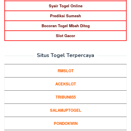
Syair Togel Online
Prediksi Sumesh
Bocoran Togel Mbah Ditog
Slot Gacor
Situs Togel Terpercaya
RMSLOT
ACEKSLOT
TRIBUN855
SALAMJPTOGEL
PONDOKWIN