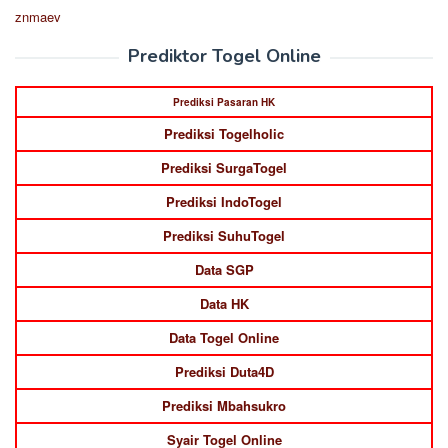
znmaev
Prediktor Togel Online
Prediksi Pasaran HK
Prediksi Togelholic
Prediksi SurgaTogel
Prediksi IndoTogel
Prediksi SuhuTogel
Data SGP
Data HK
Data Togel Online
Prediksi Duta4D
Prediksi Mbahsukro
Syair Togel Online