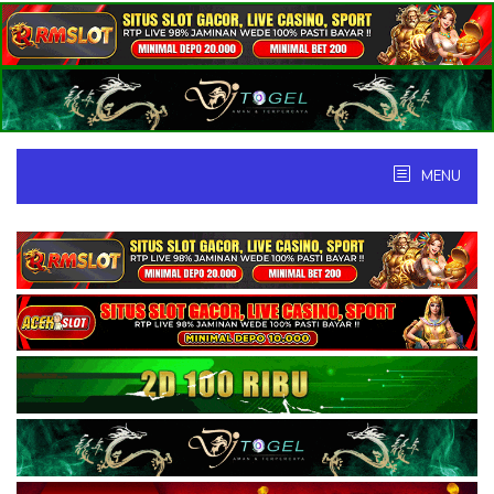
Skip
to
content
MENU