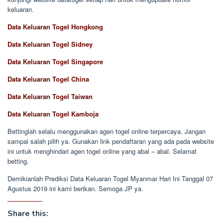
keluaran.
Data Keluaran Togel Hongkong
Data Keluaran Togel Sidney
Data Keluaran Togel Singapore
Data Keluaran Togel China
Data Keluaran Togel Taiwan
Data Keluaran Togel Kamboja
Bettinglah selalu menggunakan agen togel online terpercaya. Jangan
sampai salah pilih ya. Gunakan link pendaftaran yang ada pada website
ini untuk menghindari agen togel online yang abal – abal. Selamat
betting.
Demikianlah Prediksi Data Keluaran Togel Myanmar Hari Ini Tanggal 07
Agustus 2019 ini kami berikan. Semoga JP ya.
Share this: