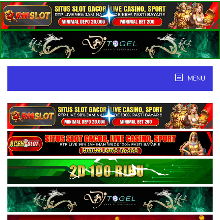
Skip
to
content
MENU