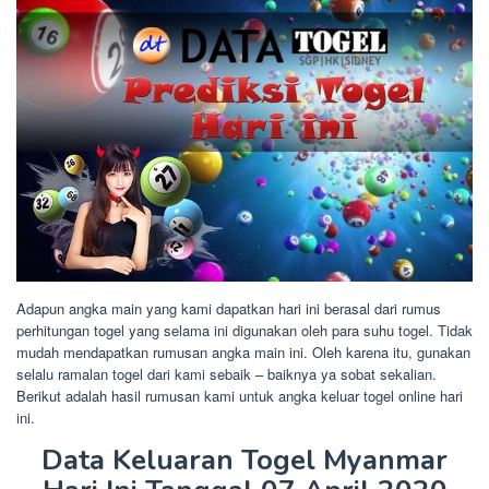
Adapun angka main yang kami dapatkan hari ini berasal dari rumus
perhitungan togel yang selama ini digunakan oleh para suhu togel. Tidak
mudah mendapatkan rumusan angka main ini. Oleh karena itu, gunakan
selalu ramalan togel dari kami sebaik – baiknya ya sobat sekalian.
Berikut adalah hasil rumusan kami untuk angka keluar togel online hari
ini.
Data Keluaran Togel Myanmar