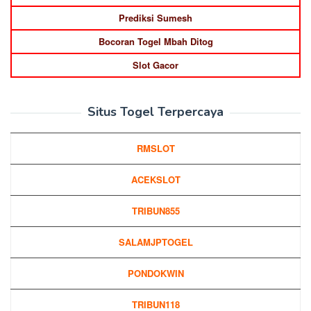
Prediksi Sumesh
Bocoran Togel Mbah Ditog
Slot Gacor
Situs Togel Terpercaya
RMSLOT
ACEKSLOT
TRIBUN855
SALAMJPTOGEL
PONDOKWIN
TRIBUN118