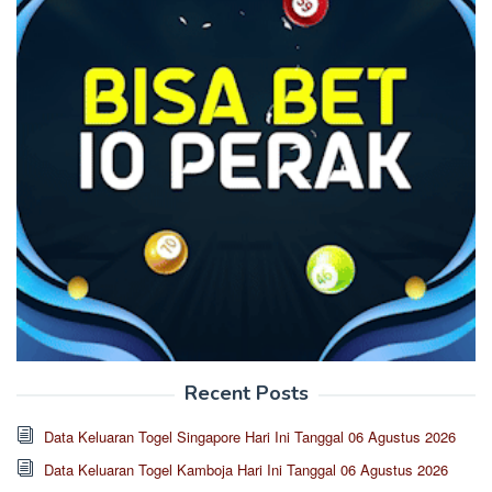
Recent Posts
Data Keluaran Togel Singapore Hari Ini Tanggal 06 Agustus 2026
Data Keluaran Togel Kamboja Hari Ini Tanggal 06 Agustus 2026