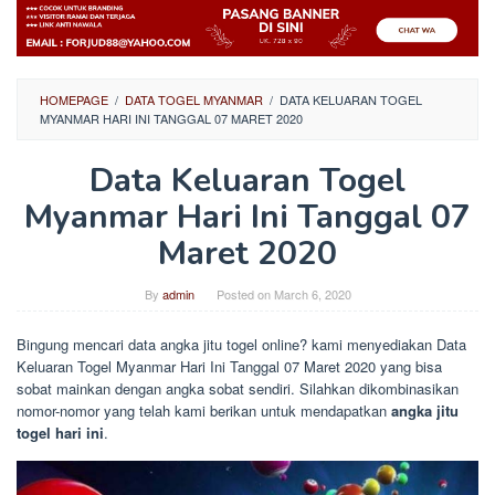
HOMEPAGE
/
DATA TOGEL MYANMAR
/
DATA KELUARAN TOGEL
MYANMAR HARI INI TANGGAL 07 MARET 2020
Data Keluaran Togel
Myanmar Hari Ini Tanggal 07
Maret 2020
By
admin
Posted on
March 6, 2020
Bingung mencari data angka jitu togel online? kami menyediakan Data
Keluaran Togel Myanmar Hari Ini Tanggal 07 Maret 2020 yang bisa
sobat mainkan dengan angka sobat sendiri. Silahkan dikombinasikan
nomor-nomor yang telah kami berikan untuk mendapatkan
angka jitu
togel hari ini
.