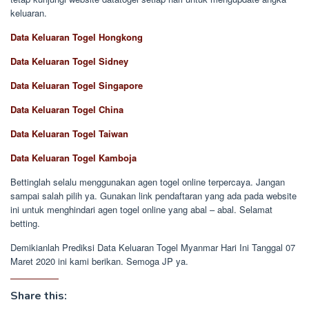
keluaran.
Data Keluaran Togel Hongkong
Data Keluaran Togel Sidney
Data Keluaran Togel Singapore
Data Keluaran Togel China
Data Keluaran Togel Taiwan
Data Keluaran Togel Kamboja
Bettinglah selalu menggunakan agen togel online terpercaya. Jangan
sampai salah pilih ya. Gunakan link pendaftaran yang ada pada website
ini untuk menghindari agen togel online yang abal – abal. Selamat
betting.
Demikianlah Prediksi Data Keluaran Togel Myanmar Hari Ini Tanggal 07
Maret 2020 ini kami berikan. Semoga JP ya.
Share this: