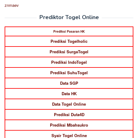
znmaev
Prediktor Togel Online
Prediksi Pasaran HK
Prediksi Togelholic
Prediksi SurgaTogel
Prediksi IndoTogel
Prediksi SuhuTogel
Data SGP
Data HK
Data Togel Online
Prediksi Duta4D
Prediksi Mbahsukro
Syair Togel Online