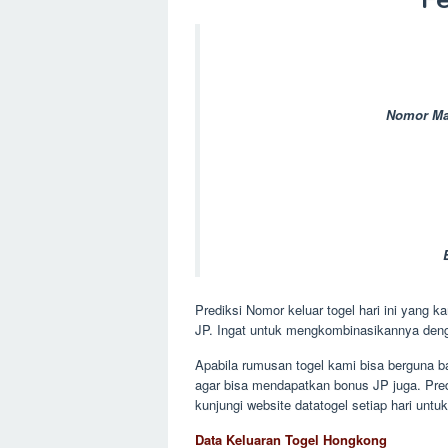
Nomor Ma
Prediksi Nomor keluar togel hari ini yang
JP. Ingat untuk mengkombinasikannya denga
Apabila rumusan togel kami bisa berguna ba
agar bisa mendapatkan bonus JP juga. Predik
kunjungi website datatogel setiap hari unt
Data Keluaran Togel Hongkong