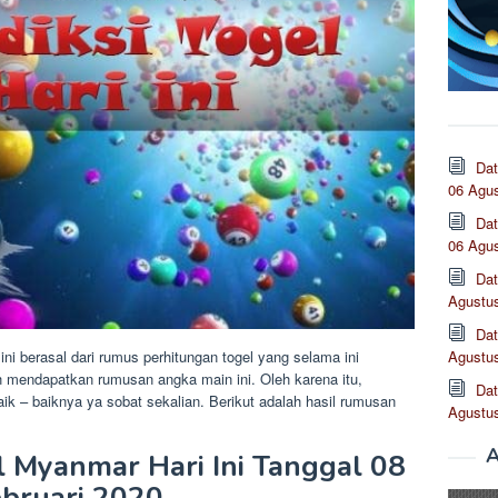
Dat
06 Agu
Dat
06 Agu
Dat
Agustu
Dat
ni berasal dari rumus perhitungan togel yang selama ini
Agustu
h mendapatkan rumusan angka main ini. Oleh karena itu,
Dat
aik – baiknya ya sobat sekalian. Berikut adalah hasil rumusan
Agustu
A
l Myanmar Hari Ini Tanggal 08
bruari 2020