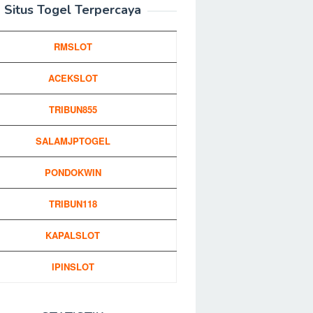
Situs Togel Terpercaya
RMSLOT
ACEKSLOT
TRIBUN855
SALAMJPTOGEL
PONDOKWIN
TRIBUN118
KAPALSLOT
IPINSLOT