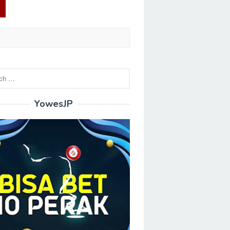
YowesJP