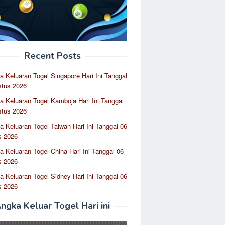
Recent Posts
a Keluaran Togel Singapore Hari Ini Tanggal
stus 2026
a Keluaran Togel Kamboja Hari Ini Tanggal
stus 2026
a Keluaran Togel Taiwan Hari Ini Tanggal 06
s 2026
a Keluaran Togel China Hari Ini Tanggal 06
s 2026
a Keluaran Togel Sidney Hari Ini Tanggal 06
s 2026
ngka Keluar Togel Hari ini