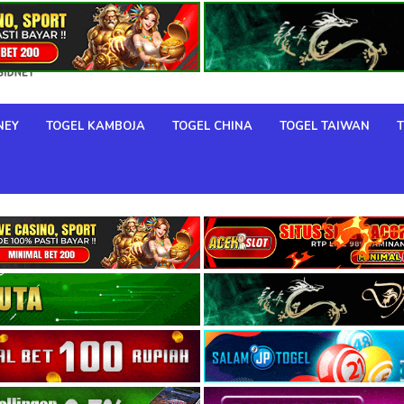
NEY
TOGEL KAMBOJA
TOGEL CHINA
TOGEL TAIWAN
T