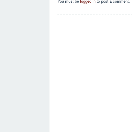
You must be
logged in
to post a comment.