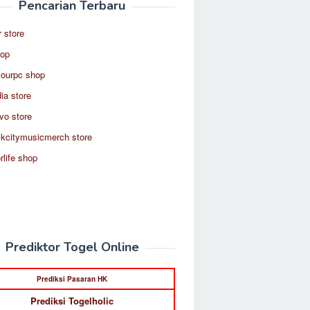
Pencarian Terbaru
 store
hop
ourpc shop
ia store
ovo store
kcitymusicmerch store
rlife shop
v
Prediktor Togel Online
Prediksi Pasaran HK
Prediksi Togelholic