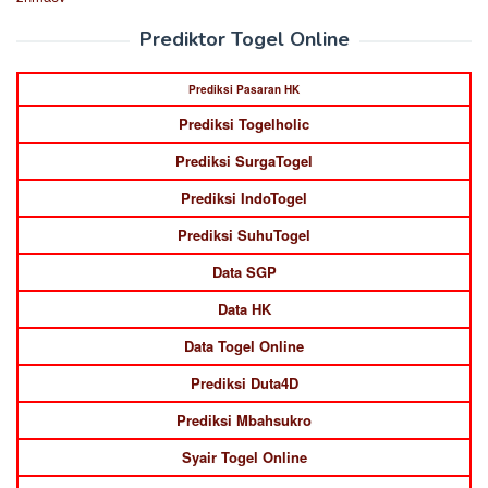
Prediktor Togel Online
Prediksi Pasaran HK
Prediksi Togelholic
Prediksi SurgaTogel
Prediksi IndoTogel
Prediksi SuhuTogel
Data SGP
Data HK
Data Togel Online
Prediksi Duta4D
Prediksi Mbahsukro
Syair Togel Online