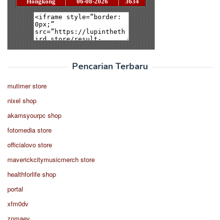
Pencarian Terbaru
mutimer store
nixel shop
akamsyourpc shop
fotomedia store
officialovo store
maverickcitymusicmerch store
healthforlife shop
portal
xfm0dv
znmaev