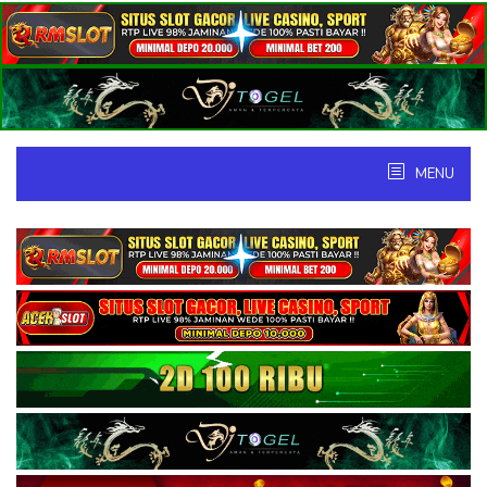
Skip
to
content
MENU