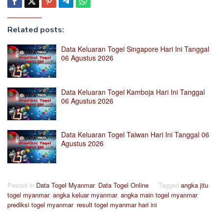
Related posts:
Data Keluaran Togel Singapore Hari Ini Tanggal
06 Agustus 2026
Data Keluaran Togel Kamboja Hari Ini Tanggal
06 Agustus 2026
Data Keluaran Togel Taiwan Hari Ini Tanggal 06
Agustus 2026
Posted in
Data Togel Myanmar
,
Data Togel Online
Tagged
angka jitu
togel myanmar
,
angka keluar myanmar
,
angka main togel myanmar
,
prediksi togel myanmar
,
result togel myanmar hari ini