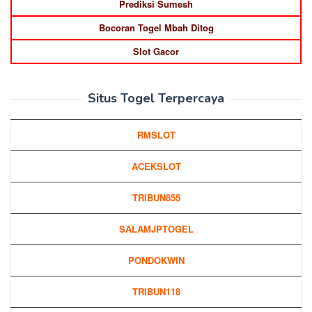
Prediksi Sumesh
Bocoran Togel Mbah Ditog
Slot Gacor
Situs Togel Terpercaya
RMSLOT
ACEKSLOT
TRIBUN855
SALAMJPTOGEL
PONDOKWIN
TRIBUN118