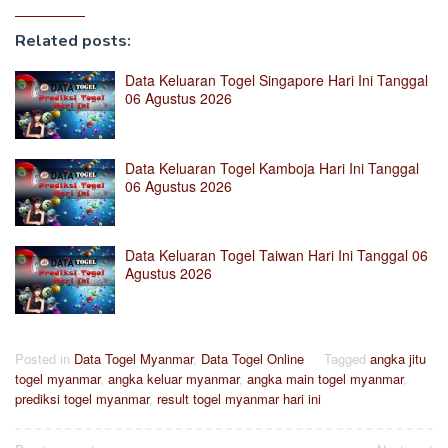
Related posts:
Data Keluaran Togel Singapore Hari Ini Tanggal
06 Agustus 2026
Data Keluaran Togel Kamboja Hari Ini Tanggal
06 Agustus 2026
Data Keluaran Togel Taiwan Hari Ini Tanggal 06
Agustus 2026
Posted in
Data Togel Myanmar
,
Data Togel Online
Tagged
angka jitu
togel myanmar
,
angka keluar myanmar
,
angka main togel myanmar
,
prediksi togel myanmar
,
result togel myanmar hari ini