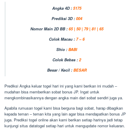
Angka 4D :
5175
Prediksi 3D :
004
Nomor Main 2D BB :
65 | 50 | 79 | 81 | 65
Colok Macau :
7 – 6
Shio :
BABI
Colok Bebas :
2
Besar / Kecil :
BESAR
Prediksi Angka keluar togel hari ini yang kami berikan ini mudah –
mudahan bisa memberikan sobat bonus JP. Ingat untuk
mengkombinasikannya dengan angka main dari sobat sendiri juga ya.
Apabila rumusan togel kami bisa berguna bagi sobat, harap dibagikan
kepada teman – teman kita yang lain agar bisa mendapatkan bonus JP
juga. Prediksi togel online akan kami berikan setiap harinya jadi tetap
kunjungi situs datatogel setiap hari untuk mengupdate nomor keluaran.