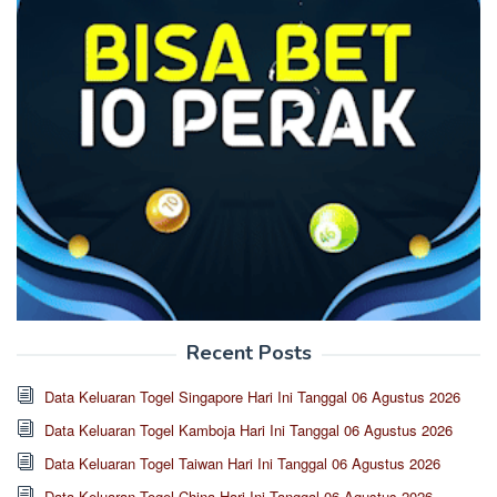
Recent Posts
Data Keluaran Togel Singapore Hari Ini Tanggal 06 Agustus 2026
Data Keluaran Togel Kamboja Hari Ini Tanggal 06 Agustus 2026
Data Keluaran Togel Taiwan Hari Ini Tanggal 06 Agustus 2026
Data Keluaran Togel China Hari Ini Tanggal 06 Agustus 2026