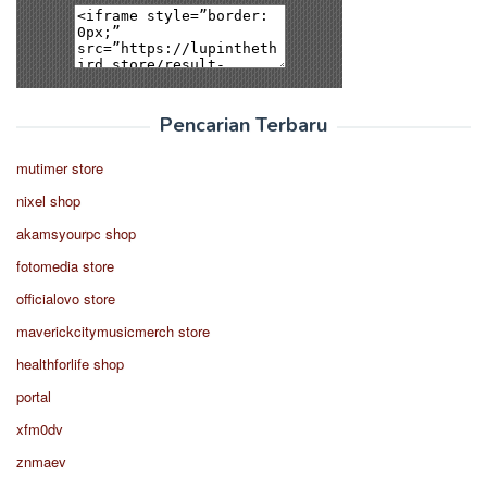
Pencarian Terbaru
mutimer store
nixel shop
akamsyourpc shop
fotomedia store
officialovo store
maverickcitymusicmerch store
healthforlife shop
portal
xfm0dv
znmaev