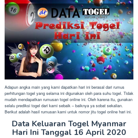
Adapun angka main yang kami dapatkan hari ini berasal dari rumus
perhitungan togel yang selama ini digunakan oleh para suhu togel. Tidak
mudah mendapatkan rumusan togel online ini. Oleh karena itu, gunakan
selalu prediksi togel dari kami sebaik – baiknya ya sobat sekalian.
Berikut adalah hasil rumusan kami untuk nomor jitu togel online hari ini.
Data Keluaran Togel Myanmar
Hari Ini Tanggal 16 April 2020