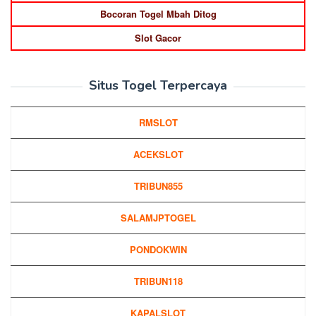
Bocoran Togel Mbah Ditog
Slot Gacor
Situs Togel Terpercaya
RMSLOT
ACEKSLOT
TRIBUN855
SALAMJPTOGEL
PONDOKWIN
TRIBUN118
KAPALSLOT