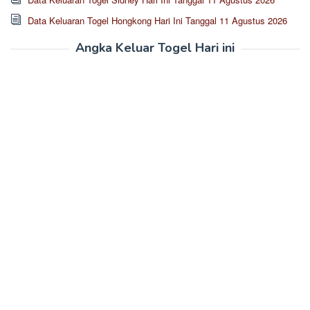
Data Keluaran Togel Hongkong Hari Ini Tanggal 11 Agustus 2026
Angka Keluar Togel Hari ini