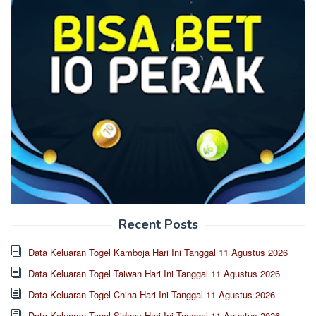
Recent Posts
Data Keluaran Togel Kamboja Hari Ini Tanggal 11 Agustus 2026
Data Keluaran Togel Taiwan Hari Ini Tanggal 11 Agustus 2026
Data Keluaran Togel China Hari Ini Tanggal 11 Agustus 2026
Data Keluaran Togel Sidney Hari Ini Tanggal 11 Agustus 2026