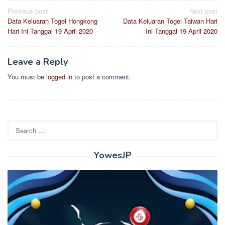
Post
Previous post
Next post
Data Keluaran Togel Hongkong
Data Keluaran Togel Taiwan Hari
navigation
Hari Ini Tanggal 19 April 2020
Ini Tanggal 19 April 2020
Leave a Reply
You must be
logged in
to post a comment.
Search
for:
YowesJP