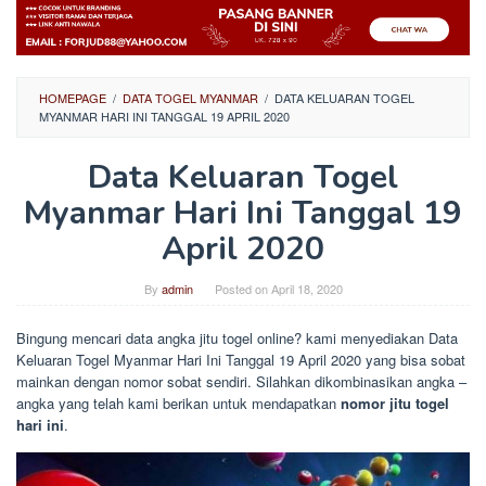
HOMEPAGE
/
DATA TOGEL MYANMAR
/
DATA KELUARAN TOGEL
MYANMAR HARI INI TANGGAL 19 APRIL 2020
Data Keluaran Togel
Myanmar Hari Ini Tanggal 19
April 2020
By
admin
Posted on
April 18, 2020
Bingung mencari data angka jitu togel online? kami menyediakan Data
Keluaran Togel Myanmar Hari Ini Tanggal 19 April 2020 yang bisa sobat
mainkan dengan nomor sobat sendiri. Silahkan dikombinasikan angka –
angka yang telah kami berikan untuk mendapatkan
nomor jitu togel
hari ini
.