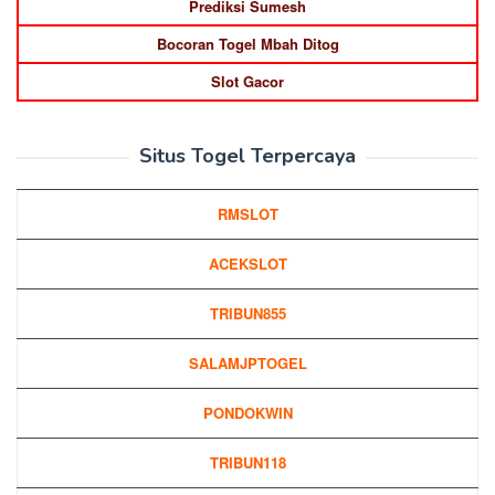
Prediksi Sumesh
Bocoran Togel Mbah Ditog
Slot Gacor
Situs Togel Terpercaya
RMSLOT
ACEKSLOT
TRIBUN855
SALAMJPTOGEL
PONDOKWIN
TRIBUN118