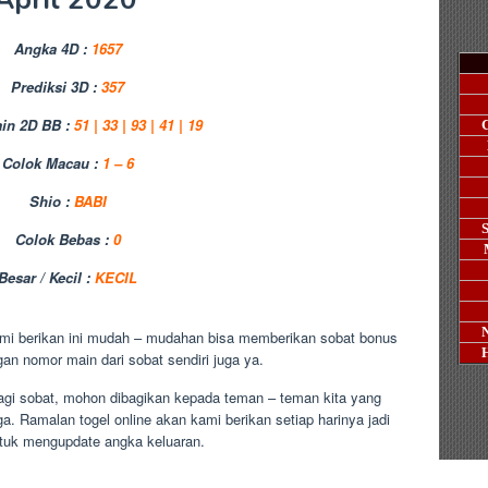
Angka 4D :
1657
Prediksi 3D :
357
in 2D BB :
51 | 33 | 93 | 41 | 19
Colok Macau :
1 – 6
Shio :
BABI
Colok Bebas :
0
Besar / Kecil :
KECIL
 kami berikan ini mudah – mudahan bisa memberikan sobat bonus
n nomor main dari sobat sendiri juga ya.
agi sobat, mohon dibagikan kepada teman – teman kita yang
. Ramalan togel online akan kami berikan setiap harinya jadi
untuk mengupdate angka keluaran.