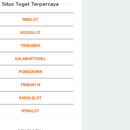
Situs Togel Terpercaya
RMSLOT
ACEKSLOT
TRIBUN855
SALAMJPTOGEL
PONDOKWIN
TRIBUN118
KAPALSLOT
IPINSLOT