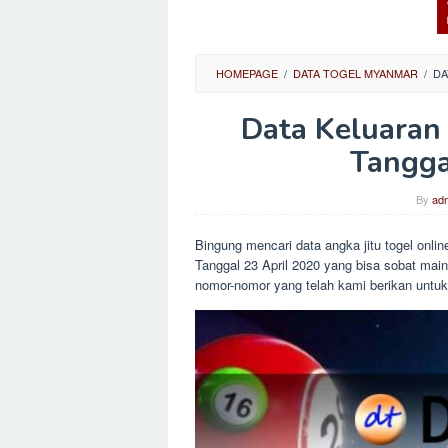
HOMEPAGE
/
DATA TOGEL MYANMAR
/
DA
Data Keluaran
Tangga
By
ad
Bingung mencari data angka jitu togel onl
Tanggal 23 April 2020 yang bisa sobat mai
nomor-nomor yang telah kami berikan unt