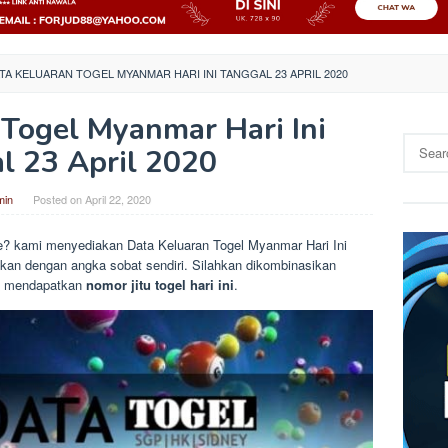
TA KELUARAN TOGEL MYANMAR HARI INI TANGGAL 23 APRIL 2020
 Togel Myanmar Hari Ini
Search
l 23 April 2020
for:
min
Posted on
April 22, 2020
ine? kami menyediakan Data Keluaran Togel Myanmar Hari Ini
nkan dengan angka sobat sendiri. Silahkan dikombinasikan
uk mendapatkan
nomor jitu togel hari ini
.