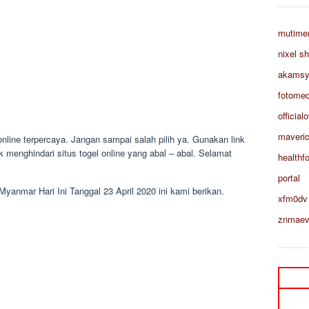
mutimer
nixel s
akamsy
fotomed
official
maveric
online terpercaya. Jangan sampai salah pilih ya. Gunakan link
 menghindari situs togel online yang abal – abal. Selamat
healthfo
portal
anmar Hari Ini Tanggal 23 April 2020 ini kami berikan.
xfm0dv
znmae