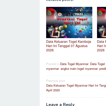
Data Keluaran Togel Kamboja
Data 
Hari Ini Tanggal 07 Agustus
Hari 
2026
2026
Posted in
Data Togel Myanmar
,
Data Togel 
myanmar
,
angka main togel myanmar
,
pred
Post
Previous post
Data Keluaran Togel Myanmar Hari Ini Tang
navigation
April 2020
Leave a Reply