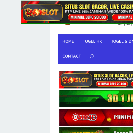
Skip
to
content
HOME
TOGEL HK
TOGEL SID
CONTACT