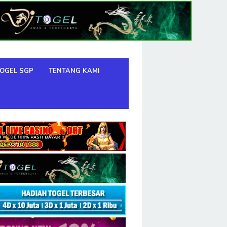
OGEL SGP
TENTANG KAMI